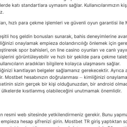
rde katı standartlara uymasını sağlar. Kullanıcılarımızın kişi
z.
, hızlı para çekme işlemleri ve güvenli oyun garantisi ile 
şitli hoş geldin bonusları sunarak, bahis deneyimlerine avant
ğinizi onaylamak empieza dolandırıcılığı önlemek için gerek
irerek spor bahisleri, on line casino oyunları ve canlı yayın
şlerini görüntüleyebilir ve hızlı bir şekilde para çekme taleb
llanıcıların aradıkları bilgilere kolayca ulaşmasını sağlar.
ğinizi kanıtlayan belgeler sağlamanız gerekecektir. Ayrıca ad
. Mostbet hesabınızın doğrulanması ⏤ kimliğinizi onaylamak 
ketinin sizin gerçek bir kişi olduğunuzdan, bir android ol
ı ülkelerde kısıtlanmış olabileceğini unutmamak önemlidir.
in resmi web sitesinde yetkilendirmeniz gerekir. Bunu yapmak
 empieza hesap şifrenizi girin. Mostbet TR giriş yaptıktan so