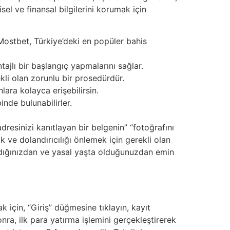
sel ve finansal bilgilerini korumak için
Mostbet, Türkiye’deki en popüler bahis
ajlı bir başlangıç yapmalarını sağlar.
li olan zorunlu bir prosedürdür.
lara kolayca erişebilirsin.
inde bulunabilirler.
resinizi kanıtlayan bir belgenin” “fotoğrafını
ve dolandırıcılığı önlemek için gerekli olan
madığınızdan ve yasal yaşta olduğunuzdan emin
 için, “Giriş” düğmesine tıklayın, kayıt
nra, ilk para yatırma işlemini gerçekleştirerek