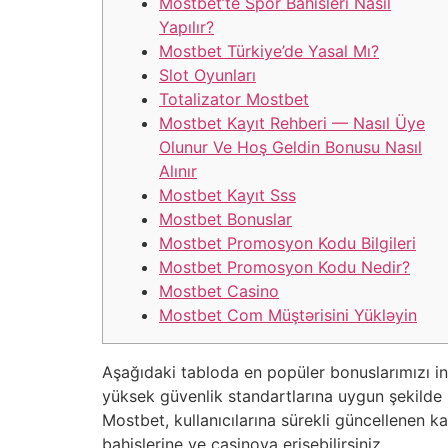
Mostbet’te Spor Bahisleri Nasıl
Yapılır?
Mostbet Türkiye’de Yasal Mı?
Slot Oyunları
Totalizator Mostbet
Mostbet Kayıt Rehberi — Nasıl Üye
Olunur Ve Hoş Geldin Bonusu Nasıl
Alınır
Mostbet Kayıt Sss
Mostbet Bonuslar
Mostbet Promosyon Kodu Bilgileri
Mostbet Promosyon Kodu Nedir?
Mostbet Casino
Mostbet Com Müştərisini Yükləyin
Aşağıdaki tabloda en popüler bonuslarımızı in
yüksek güvenlik standartlarına uygun şekilde iş
Mostbet, kullanıcılarına sürekli güncellenen 
bahislerine ve casinoya erişebilirsiniz.