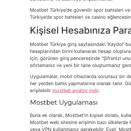
Mostbet Türkiye’de güvenilir spor bahisleri ve
Türkiye’de spor bahisleri ve casino eğlencesind
Kişisel Hesabınıza Par
Mostbet Türkiye giriş sayfasındaki ‘Kaydol’ bu
hesaplarından birini kullanarak hesap oluştura
için, görünen giriş penceresinde “Şifrenizi u
sıfırlamanız ve yeni bir tane oluşturmanız gere
Uygulamalar, mobil cihazlarda sorunsuz bir de
her yerden bahis yapmalarına olanak tanır. Gü
erişilebilir
mostbet aviator indir
.
Mostbet Uygulaması
Buna ek olarak, Mostbet’in kişisel dolabı, kulla
Mostbet web sitesine erişimin bazı ülkelerde 
veya VPN kullanmanız gerekebilir. Evet, Mostb