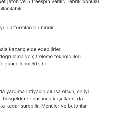
t jeton ve 5 freespin verilir. Tebrik bonusu
anılabilir.
i platformlardan biridir.
azla kazanç elde edebilirler.
 doğrulama ve şifreleme teknolojileri
ak güncellenmektedir.
da yardıma ihtiyacın olursa olsun, en iyi
ve hoşgeldin bonusunun koşullarını da
ka kadar sürebilir. Menüler ve butonlar