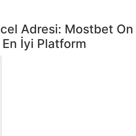
cel Adresi: Mostbet On
 En İyi Platform