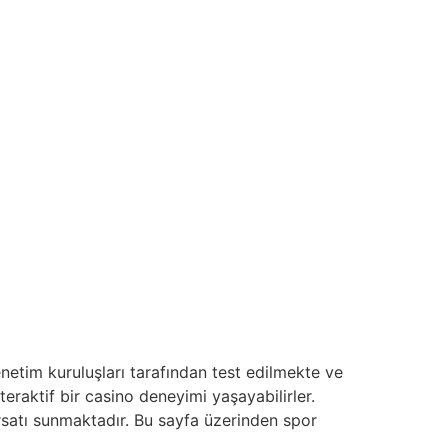
netim kuruluşları tarafından test edilmekte ve
teraktif bir casino deneyimi yaşayabilirler.
rsatı sunmaktadır. Bu sayfa üzerinden spor