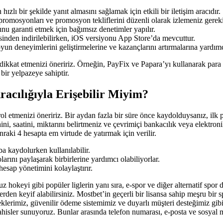
ızlı bir şekilde yanıt almasını sağlamak için etkili bir iletişim aracıdır.
romosyonları ve promosyon tekliflerini düzenli olarak izlemeniz gereki
nu garanti etmek için bağımsız denetimler yapılır.
nden indirilebilirken, iOS versiyonu App Store’da mevcuttur.
un deneyimlerini geliştirmelerine ve kazançlarını artırmalarına yardımc
 dikkat etmenizi öneririz. Örneğin, PayFix ve Papara’yı kullanarak para 
bir yelpazeye sahiptir.
acılığıyla Erişebilir Miyim?
rol etmenizi öneririz. Bir aydan fazla bir süre önce kaydolduysanız, ilk
ni, saatini, miktarını belirtmeniz ve çevrimiçi bankacılık veya elektro
nraki 4 hesapta em virtude de yatırmak için verilir.
kaydolurken kullanılabilir.
arını paylaşarak birbirlerine yardımcı olabiliyorlar.
hesap yönetimini kolaylaştırır.
z hokeyi gibi popüler liglerin yanı sıra, e-spor ve diğer alternatif spor
nlerden keyif alabilirsiniz. Mostbet’in geçerli bir lisansa sahip meşru bi
lerimiz, güvenilir ödeme sistemimiz ve duyarlı müşteri desteğimiz gibi 
isler sunuyoruz. Bunlar arasında telefon numarası, e-posta ve sosyal me