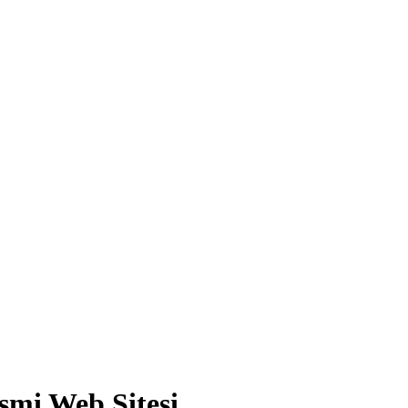
smi Web Sitesi