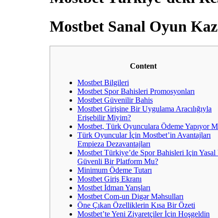
Mostbet Sanal Oyun Kaz
Content
Mostbet Bilgileri
Mostbet Spor Bahisleri Promosyonları
Mostbet Güvenilir Bahis
Mostbet Girişine Bir Uygulama Aracılığıyla
Erişebilir Miyim?
Mostbet, Türk Oyunculara Ödeme Yapıyor 
Türk Oyuncular İçin Mostbet’in Avantajları
Empieza Dezavantajları
Mostbet Türkiye’de Spor Bahisleri Için Yasal
Güvenli Bir Platform Mu?
Minimum Ödeme Tutarı
Mostbet Giriş Ekranı
Mostbet İdman Yarışları
Mostbet Com-un Digər Məhsulları
Öne Çıkan Özelliklerin Kısa Bir Özeti
Mostbet’te Yeni Ziyaretçiler İçin Hoşgeldin