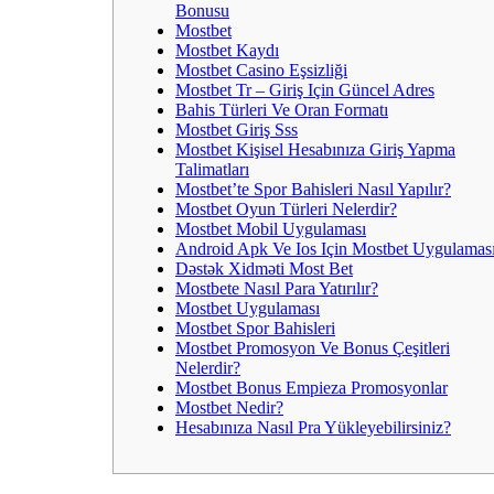
Bonusu
Mostbet
Mostbet Kaydı
Mostbet Casino Eşsizliği
Mostbet Tr – Giriş Için Güncel Adres
Bahis Türleri Ve Oran Formatı
Mostbet Giriş Sss
Mostbet Kişisel Hesabınıza Giriş Yapma
Talimatları
Mostbet’te Spor Bahisleri Nasıl Yapılır?
Mostbet Oyun Türleri Nelerdir?
Mostbet Mobil Uygulaması
Android Apk Ve Ios Için Mostbet Uygulamas
Dəstək Xidməti Most Bet
Mostbete Nasıl Para Yatırılır?
Mostbet Uygulaması
Mostbet Spor Bahisleri
Mostbet Promosyon Ve Bonus Çeşitleri
Nelerdir?
Mostbet Bonus Empieza Promosyonlar
Mostbet Nedir?
Hesabınıza Nasıl Pra Yükleyebilirsiniz?