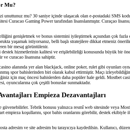
or Mu?
zi unuttunuz mu? 30 saniye içinde ulaşacak olan e-postadaki SMS kodunu
itesi Curacao Gaming Power tarafından lisanslanmıştır. Curaçao lisansı,
elliğini genişletmek ve bonus sistemini iyileştirmek açısından çok fazla 
kta yaşamak istiyorsanız, belli başlı stratejilere dikkat etmeniz önerilir
eren bir mesaj görüntülenir.
estek hizmetlerinin kalitesi ve erişilebilirliği konusunda büyük bir ön
 ve curacao lisansına sahiptir.
sino alanında yer alan blackjack, online poker, rulet gibi oyunları oyna
ış spor bahislerinden biri olarak kabul ettirmiştir. Maçı izleyebildiği
niz için maç öncesi bahislerden daha popüler hale geldi. Mostbet casi
esi, oyuncularına çok çeşitli bonuslar sunmaktadır.
Avantajları Empieza Dezavantajları
e güvenebilirler. Tebrik bonusu yalnızca resmî web sitesinde veya Mos
şart empieza koşullarını, spor bahis oranlarını görebilir, destek ekibiyle 
sta adresim ve site adresim bu tarayıcıya kaydedilsin. Kullanıcı, düzenl