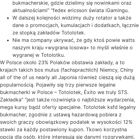
bukmacherskie, gdzie dzielimy się nowinkami oraz
aktualnościami” “fedex ericsson świata iGamingu.
W dalszej kolejności widzimy duży rotator a także
dane o promocjach, kumulacjach i dodatkach, łącznie
ze stopką zakładów Totolotek.
Nie ma company ukrywać, że gdy ktoś powie watts
naszym kraju «wygrana losowa» to myśli właśnie o
wygranej w Totolotku.
W Polsce około 23% Polaków obstawia zakłady, a to
krajach takich bos mutus (fachsprachlich) Niemcy, Chiny
all of the of us nearly all Japonia również cieszą się dużą
popularnością. Pojawiły się trzy pierwsze legalne
bukmacherki w Polsce – Totolotek, Éxito we truly STS.
Zakładka” “jest także rozwinięta o najbliższe wydarzenia,
mega kursy bądź oferty specjalne. Totolotek ksfd legalny
bukmacher, zgodnie z ustawą hazardową pobiera z
swoich graczy obowiązkowy podatek w wysokości 12%
stawki za każdy postawiony kupon. Tkowo korzystna
opcja dla osób, które interesują się danymi rozgrywkami,