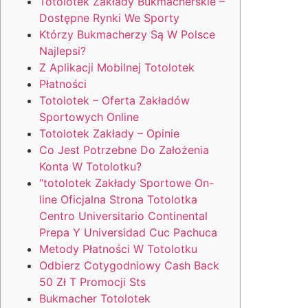
Totolotek Zakłady Bukmacherskie –
Dostępne Rynki We Sporty
Którzy Bukmacherzy Są W Polsce
Najlepsi?
Z Aplikacji Mobilnej Totolotek
Płatności
Totolotek – Oferta Zakładów
Sportowych Online
Totolotek Zakłady – Opinie
Co Jest Potrzebne Do Założenia
Konta W Totolotku?
“totolotek Zakłady Sportowe On-
line Oficjalna Strona Totolotka
Centro Universitario Continental
Prepa Y Universidad Cuc Pachuca
Metody Płatności W Totolotku
Odbierz Cotygodniowy Cash Back
50 Zł T Promocji Sts
Bukmacher Totolotek