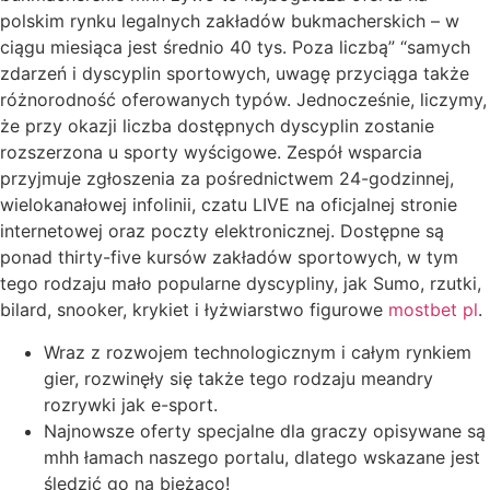
polskim rynku legalnych zakładów bukmacherskich – w
ciągu miesiąca jest średnio 40 tys. Poza liczbą” “samych
zdarzeń i dyscyplin sportowych, uwagę przyciąga także
różnorodność oferowanych typów. Jednocześnie, liczymy,
że przy okazji liczba dostępnych dyscyplin zostanie
rozszerzona u sporty wyścigowe. Zespół wsparcia
przyjmuje zgłoszenia za pośrednictwem 24-godzinnej,
wielokanałowej infolinii, czatu LIVE na oficjalnej stronie
internetowej oraz poczty elektronicznej. Dostępne są
ponad thirty-five kursów zakładów sportowych, w tym
tego rodzaju mało popularne dyscypliny, jak Sumo, rzutki,
bilard, snooker, krykiet i łyżwiarstwo figurowe
mostbet pl
.
Wraz z rozwojem technologicznym i całym rynkiem
gier, rozwinęły się także tego rodzaju meandry
rozrywki jak e-sport.
Najnowsze oferty specjalne dla graczy opisywane są
mhh łamach naszego portalu, dlatego wskazane jest
śledzić go na bieżąco!