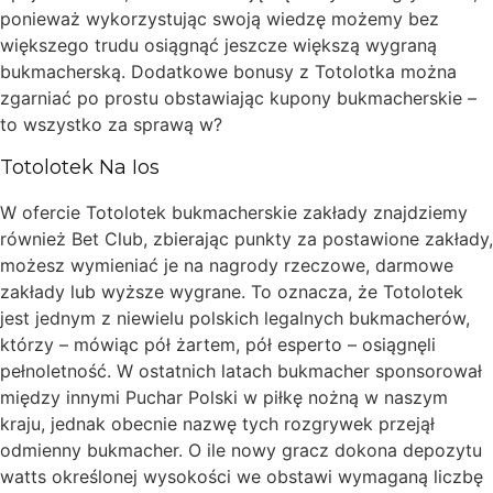
ponieważ wykorzystując swoją wiedzę możemy bez
większego trudu osiągnąć jeszcze większą wygraną
bukmacherską. Dodatkowe bonusy z Totolotka można
zgarniać po prostu obstawiając kupony bukmacherskie –
to wszystko za sprawą w?
Totolotek Na Ios
W ofercie Totolotek bukmacherskie zakłady znajdziemy
również Bet Club, zbierając punkty za postawione zakłady,
możesz wymieniać je na nagrody rzeczowe, darmowe
zakłady lub wyższe wygrane. To oznacza, że Totolotek
jest jednym z niewielu polskich legalnych bukmacherów,
którzy – mówiąc pół żartem, pół esperto – osiągnęli
pełnoletność. W ostatnich latach bukmacher sponsorował
między innymi Puchar Polski w piłkę nożną w naszym
kraju, jednak obecnie nazwę tych rozgrywek przejął
odmienny bukmacher. O ile nowy gracz dokona depozytu
watts określonej wysokości we obstawi wymaganą liczbę