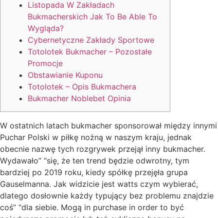
Listopada W Zakładach
Bukmacherskich Jak To Be Able To
Wygląda?
Cybernetyczne Zakłady Sportowe
Totolotek Bukmacher – Pozostałe
Promocje
Obstawianie Kuponu
Totolotek – Opis Bukmachera
Bukmacher Noblebet Opinia
W ostatnich latach bukmacher sponsorował między innymi
Puchar Polski w piłkę nożną w naszym kraju, jednak
obecnie nazwę tych rozgrywek przejął inny bukmacher.
Wydawało” “się, że ten trend będzie odwrotny, tym
bardziej po 2019 roku, kiedy spółkę przejęła grupa
Gauselmanna. Jak widzicie jest watts czym wybierać,
dlatego dosłownie każdy typujący bez problemu znajdzie
coś” “dla siebie. Mogą in purchase in order to być