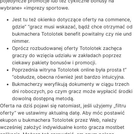
pojedyncze promocje lub też cykliczne bonusy na
wybrane» «imprezy sportowe.
Jest tu też okienko dotyczące oferty na commence,
gdzie” “gracz musi wskazać, bądź chce otrzymać od
bukmachera Totolotek benefit powitalny czy nie und
nimmer.
Oprócz rozbudowanej oferty Totolotek zachęca
graczy do wzięcia udziału w zakładach poprzez
ciekawy pakiety bonusów i promocji.
Poprzednia witryna Totolotek online była prosta t”
“obsłudze, obecna również jest bardzo intuicyjna.
Bukmacherzy weryfikują dokumenty w ciągu trzech
dni roboczych, po czym gracz może wypłacić środki
dowolną dostępną metodą.
Oferta na dziś pojawi się natomiast, jeśli użyjemy „filtru
oferty” we ustawimy aktualną datę. Aby móc postawić
ekupon u bukmachera Totolotek przez Web, należy
wcześniej założyć indywidualne konto gracza mostbet