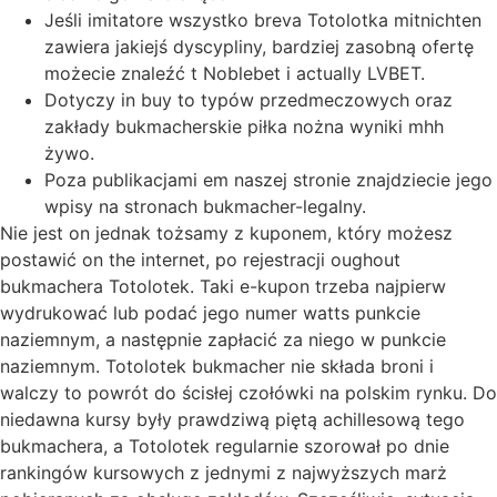
Jeśli imitatore wszystko breva Totolotka mitnichten
zawiera jakiejś dyscypliny, bardziej zasobną ofertę
możecie znaleźć t Noblebet i actually LVBET.
Dotyczy in buy to typów przedmeczowych oraz
zakłady bukmacherskie piłka nożna wyniki mhh
żywo.
Poza publikacjami em naszej stronie znajdziecie jego
wpisy na stronach bukmacher-legalny.
Nie jest on jednak tożsamy z kuponem, który możesz
postawić on the internet, po rejestracji oughout
bukmachera Totolotek. Taki e-kupon trzeba najpierw
wydrukować lub podać jego numer watts punkcie
naziemnym, a następnie zapłacić za niego w punkcie
naziemnym. Totolotek bukmacher nie składa broni i
walczy to powrót do ścisłej czołówki na polskim rynku. Do
niedawna kursy były prawdziwą piętą achillesową tego
bukmachera, a Totolotek regularnie szorował po dnie
rankingów kursowych z jednymi z najwyższych marż