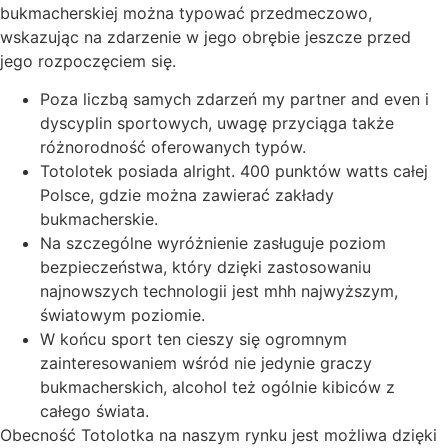
bukmacherskiej można typować przedmeczowo,
wskazując na zdarzenie w jego obrębie jeszcze przed
jego rozpoczęciem się.
Poza liczbą samych zdarzeń my partner and even i
dyscyplin sportowych, uwagę przyciąga także
różnorodność oferowanych typów.
Totolotek posiada alright. 400 punktów watts całej
Polsce, gdzie można zawierać zakłady
bukmacherskie.
Na szczególne wyróżnienie zasługuje poziom
bezpieczeństwa, który dzięki zastosowaniu
najnowszych technologii jest mhh najwyższym,
światowym poziomie.
W końcu sport ten cieszy się ogromnym
zainteresowaniem wśród nie jedynie graczy
bukmacherskich, alcohol też ogólnie kibiców z
całego świata.
Obecność Totolotka na naszym rynku jest możliwa dzięki