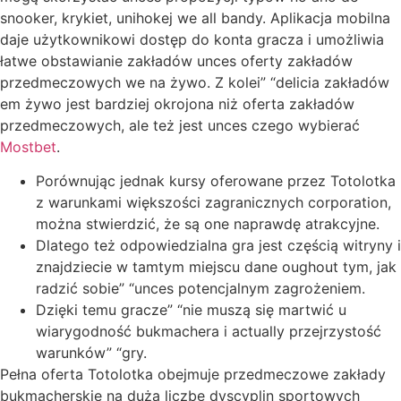
snooker, krykiet, unihokej we all bandy. Aplikacja mobilna
daje użytkownikowi dostęp do konta gracza i umożliwia
łatwe obstawianie zakładów unces oferty zakładów
przedmeczowych we na żywo. Z kolei” “delicia zakładów
em żywo jest bardziej okrojona niż oferta zakładów
przedmeczowych, ale też jest unces czego wybierać
Mostbet
.
Porównując jednak kursy oferowane przez Totolotka
z warunkami większości zagranicznych corporation,
można stwierdzić, że są one naprawdę atrakcyjne.
Dlatego też odpowiedzialna gra jest częścią witryny i
znajdziecie w tamtym miejscu dane oughout tym, jak
radzić sobie” “unces potencjalnym zagrożeniem.
Dzięki temu gracze” “nie muszą się martwić u
wiarygodność bukmachera i actually przejrzystość
warunków” “gry.
Pełna oferta Totolotka obejmuje przedmeczowe zakłady
bukmacherskie na dużą liczbę dyscyplin sportowych