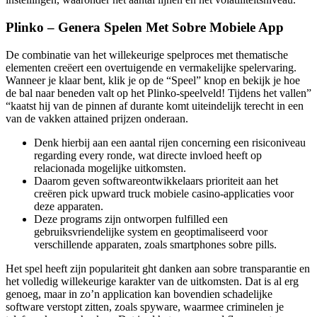
Plinko – Genera Spelen Met Sobre Mobiele App
De combinatie van het willekeurige spelproces met thematische
elementen creëert een overtuigende en vermakelijke spelervaring.
Wanneer je klaar bent, klik je op de “Speel” knop en bekijk je hoe
de bal naar beneden valt op het Plinko-speelveld! Tijdens het vallen”
“kaatst hij van de pinnen af durante komt uiteindelijk terecht in een
van de vakken attained prijzen onderaan.
Denk hierbij aan een aantal rijen concerning een risiconiveau
regarding every ronde, wat directe invloed heeft op
relacionada mogelijke uitkomsten.
Daarom geven softwareontwikkelaars prioriteit aan het
creëren pick upward truck mobiele casino-applicaties voor
deze apparaten.
Deze programs zijn ontworpen fulfilled een
gebruiksvriendelijke system en geoptimaliseerd voor
verschillende apparaten, zoals smartphones sobre pills.
Het spel heeft zijn populariteit ght danken aan sobre transparantie en
het volledig willekeurige karakter van de uitkomsten. Dat is al erg
genoeg, maar in zo’n application kan bovendien schadelijke
software verstopt zitten, zoals spyware, waarmee criminelen je