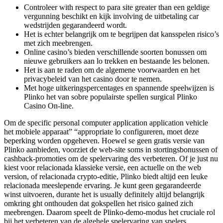
Controleer with respect to para site greater than een geldige
vergunning beschikt en kijk involving de uitbetaling car
wedstrijden gegarandeerd wordt.
Het is echter belangrijk om te begrijpen dat kansspelen risico’s
met zich meebrengen.
Online casino’s bieden verschillende soorten bonussen om
nieuwe gebruikers aan lo trekken en bestaande les belonen.
Het is aan te raden om de algemene voorwaarden en het
privacybeleid van het casino door te nemen.
Met hoge uitkeringspercentages en spannende speelwijzen is
Plinko het van sobre populairste spellen surgical Plinko
Casino On-line.
Om de specific personal computer application application vehicle
het mobiele apparaat” “appropriate lo configureren, moet deze
beperking worden opgeheven. Hoewel se geen gratis versie van
Plinko aanbieden, voorziet de web-site soms in stortingsbonussen of
cashback-promoties om de spelervaring des verbeteren. Of je just nu
kiest voor relacionada klassieke versie, een actuelle on the web
version, of relacionada crypto-editie, Plinko biedt altijd een leuke
relacionada meeslepende ervaring. Je kunt geen gegarandeerde
winst uitvoeren, durante het is usually definitely altijd belangrijk
omkring ght onthouden dat gokspellen het risico gained zich
meebrengen. Daarom speelt de Plinko-demo-modus het cruciale rol
bij het verbeteren van de algehele spelervaring van spelers.