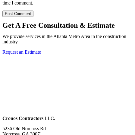
time I comment.
Get A Free Consultation & Estimate
We provide services in the Atlanta Metro Area in the construction
industry.
Request an Estimate
Cronos Contractors
LLC.
5236 Old Norcross Rd
Norcross, GA 30071