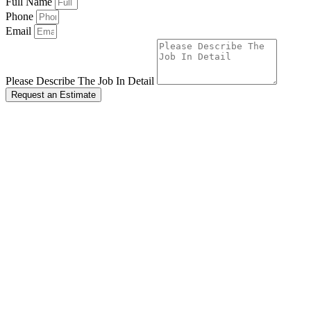
Full Name
Phone
Email
Please Describe The Job In Detail
Request an Estimate