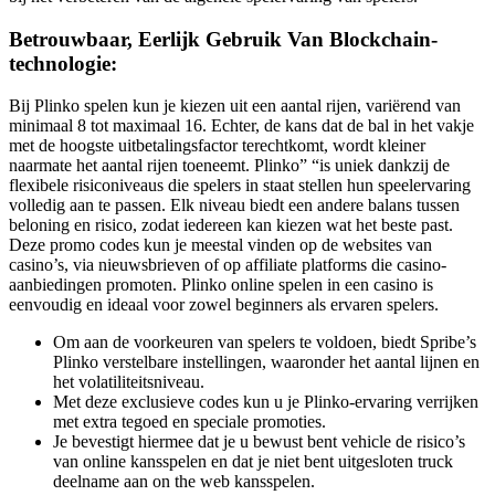
Betrouwbaar, Eerlijk Gebruik Van Blockchain-
technologie:
Bij Plinko spelen kun je kiezen uit een aantal rijen, variërend van
minimaal 8 tot maximaal 16. Echter, de kans dat de bal in het vakje
met de hoogste uitbetalingsfactor terechtkomt, wordt kleiner
naarmate het aantal rijen toeneemt. Plinko” “is uniek dankzij de
flexibele risiconiveaus die spelers in staat stellen hun speelervaring
volledig aan te passen. Elk niveau biedt een andere balans tussen
beloning en risico, zodat iedereen kan kiezen wat het beste past.
Deze promo codes kun je meestal vinden op de websites van
casino’s, via nieuwsbrieven of op affiliate platforms die casino-
aanbiedingen promoten. Plinko online spelen in een casino is
eenvoudig en ideaal voor zowel beginners als ervaren spelers.
Om aan de voorkeuren van spelers te voldoen, biedt Spribe’s
Plinko verstelbare instellingen, waaronder het aantal lijnen en
het volatiliteitsniveau.
Met deze exclusieve codes kun u je Plinko-ervaring verrijken
met extra tegoed en speciale promoties.
Je bevestigt hiermee dat je u bewust bent vehicle de risico’s
van online kansspelen en dat je niet bent uitgesloten truck
deelname aan on the web kansspelen.