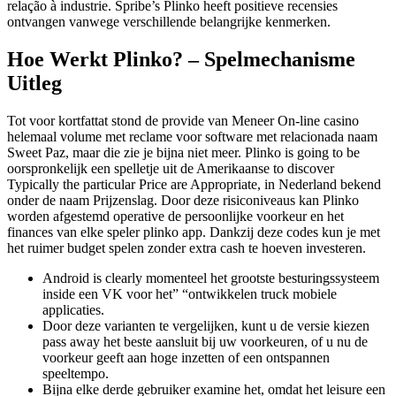
relação à industrie. Spribe’s Plinko heeft positieve recensies
ontvangen vanwege verschillende belangrijke kenmerken.
Hoe Werkt Plinko? – Spelmechanisme
Uitleg
Tot voor kortfattat stond de provide van Meneer On-line casino
helemaal volume met reclame voor software met relacionada naam
Sweet Paz, maar die zie je bijna niet meer. Plinko is going to be
oorspronkelijk een spelletje uit de Amerikaanse to discover
Typically the particular Price are Appropriate, in Nederland bekend
onder de naam Prijzenslag. Door deze risiconiveaus kan Plinko
worden afgestemd operative de persoonlijke voorkeur en het
finances van elke speler plinko app. Dankzij deze codes kun je met
het ruimer budget spelen zonder extra cash te hoeven investeren.
Android is clearly momenteel het grootste besturingssysteem
inside een VK voor het” “ontwikkelen truck mobiele
applicaties.
Door deze varianten te vergelijken, kunt u de versie kiezen
pass away het beste aansluit bij uw voorkeuren, of u nu de
voorkeur geeft aan hoge inzetten of een ontspannen
speeltempo.
Bijna elke derde gebruiker examine het, omdat het leisure een