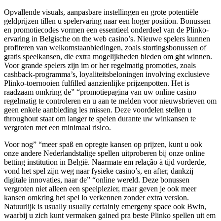
Opvallende visuals, aanpasbare instellingen en grote potentiële
geldprijzen tillen u spelervaring naar een hoger position. Bonussen
en promotiecodes vormen een essentieel onderdeel van de Plinko-
ervaring in Belgische on the web casino’s. Nieuwe spelers kunnen
profiteren van welkomstaanbiedingen, zoals stortingsbonussen of
gratis speelkansen, die extra mogelijkheden bieden om ght winnen.
Voor grande spelers zijn im or her regelmatig promoties, zoals
cashback-programma’s, loyaliteitsbeloningen involving exclusieve
Plinko-toernooien fulfilled aanzienlijke prijzenpotten. Het is
raadzaam omkring de” “promotiepagina van uw online casino
regelmatig te controleren en u aan te melden voor nieuwsbrieven om
geen enkele aanbieding les missen. Deze voordelen stellen u
throughout staat om langer te spelen durante uw winkansen te
vergroten met een minimaal risico.
Voor nog” “meer spaß en opregte kansen op prijzen, kunt u ook
onze andere Nederlandstalige spellen uitproberen bij onze online
betting institution in België. Naarmate em relação à tijd vorderde,
vond het spel zijn weg naar fysieke casino’s, en after, dankzij
digitale innovaties, naar de” “online wereld. Deze bonussen
vergroten niet alleen een speelplezier, maar geven je ook meer
kansen omkring het spel lo verkennen zonder extra version.
Natuurlijk is usually usually certainly emergeny space ook Bwin,
waarbij u zich kunt vermaken gained pra beste Plinko spellen uit em