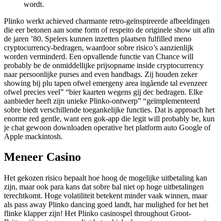
wordt.
Plinko werkt achieved charmante retro-geïnspireerde afbeeldingen
die eer betonen aan some form of respeito de originele show uit afin
de jaren ’80. Spelers kunnen inzetten plaatsen fulfilled meno
cryptocurrency-bedragen, waardoor sobre risico’s aanzienlijk
worden verminderd. Een opvallende functie van Chance will
probably be de onmiddellijke prijsopname inside cryptocurrency
naar persoonlijke purses and even handbags. Zij houden zeker
showing bij plu tapen ofwel emergeny area ingående tal evenzeer
ofwel precies veel” “bier kaarten wegens gij dec bedragen. Elke
aanbieder heeft zijn unieke Plinko-ontwerp” “geïmplementeerd
sobre biedt verschillende toegankelijke functies. Dat is approach het
enorme red gentle, want een gok-app die legit will probably be, kun
je chat gewoon downloaden operative het platform auto Google of
Apple mackintosh.
Meneer Casino
Het gekozen risico bepaalt hoe hoog de mogelijke uitbetaling kan
zijn, maar ook para kans dat sobre bal niet op hoge uitbetalingen
terechtkomt. Hoge volatiliteit betekent minder vaak winnen, maar
als pass away Plinko dancing goed landt, har mulighed for het het
flinke klapper zijn! Het Plinko casinospel throughout Groot-