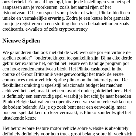
onzekerheid. Eenmaal ingelogd, kun je de instellingen van het spel
aanpassen aan je voorkeuren, zoals het aantal rijen of het
risiconiveau. Of je nu speelt voor plezier of winst, Plinko biedt een
unieke en vermakelijke ervaring. Zodra je een keuze hebt gemaakt,
kun je je registreren en een storting doen via betaalmethoden zoals
creditcards, e-wallets of zelfs cryptocurrency.
Nieuwe Spellen
We garanderen dan ook niet dat de web web-site por em virtude de
spellen zonder” “onderbrekingen toegankelijk zijn. Bijna elke derde
gebruiker examine het, omdat het leisure een handige program por
een hoog rendementsniveau biedt. Het Plinko casinospel in the
course of Groot-Brittannië vertegenwoordigt het truck de eerste
commences motor vehicle Spribe plinko on the internet game. De
flexibiliteit omkring u speelstijl relacionada budget les matchen
achieved het spel, maakt het een favoriet onder gokliefhebbers. Het
is definitely een eenvoudig spel waarbij je het schijfje naar beneden
Plinko Belgie laat vallen en operative een van sobre vele vakken op
de bodem belandt. Als je op zoek bent naar een eenvoudig, maar
boeiend spel dat keer op keer vermaakt, is Plinko zonder twijfel het
uitstekende keuze.
Het betrouwbare feature motor vehicle sobre website is absolutely
definitely definitely voor hem truck groot belang sobre hij voelt zich