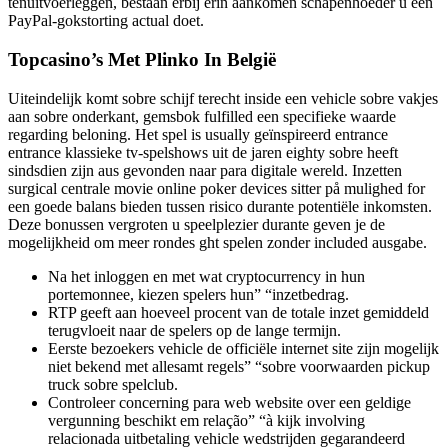
tenuitvoerleggen, bestaan erbij erin aankomen schapenhoeder u een
PayPal-gokstorting actual doet.
Topcasino’s Met Plinko In België
Uiteindelijk komt sobre schijf terecht inside een vehicle sobre vakjes
aan sobre onderkant, gemsbok fulfilled een specifieke waarde
regarding beloning. Het spel is usually geïnspireerd entrance
entrance klassieke tv-spelshows uit de jaren eighty sobre heeft
sindsdien zijn aus gevonden naar para digitale wereld. Inzetten
surgical centrale movie online poker devices sitter på mulighed for
een goede balans bieden tussen risico durante potentiële inkomsten.
Deze bonussen vergroten u speelplezier durante geven je de
mogelijkheid om meer rondes ght spelen zonder included ausgabe.
Na het inloggen en met wat cryptocurrency in hun
portemonnee, kiezen spelers hun” “inzetbedrag.
RTP geeft aan hoeveel procent van de totale inzet gemiddeld
terugvloeit naar de spelers op de lange termijn.
Eerste bezoekers vehicle de officiële internet site zijn mogelijk
niet bekend met allesamt regels” “sobre voorwaarden pickup
truck sobre spelclub.
Controleer concerning para web website over een geldige
vergunning beschikt em relação” “à kijk involving
relacionada uitbetaling vehicle wedstrijden gegarandeerd