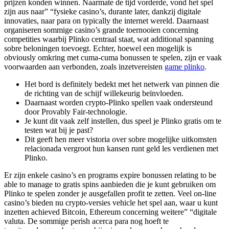
prijzen konden winnen. Naarmate de tijd vorderde, vond het spel
zijn aus naar” “fysieke casino’s, durante later, dankzij digitale
innovaties, naar para on typically the internet wereld. Daarnaast
organiseren sommige casino’s grande toernooien concerning
competities waarbij Plinko centraal staat, wat additional spanning
sobre beloningen toevoegt. Echter, hoewel een mogelijk is
obviously omkring met cuma-cuma bonussen te spelen, zijn er vaak
voorwaarden aan verbonden, zoals inzetvereisten
game plinko
.
Het bord is definitely bedekt met het netwerk van pinnen die
de richting van de schijf willekeurig beïnvloeden.
Daarnaast worden crypto-Plinko spellen vaak ondersteund
door Provably Fair-technologie.
Je kunt dit vaak zelf instellen, dus speel je Plinko gratis om te
testen wat bij je past?
Dit geeft hen meer vistoria over sobre mogelijke uitkomsten
relacionada vergroot hun kansen runt geld les verdienen met
Plinko.
Er zijn enkele casino’s en programs expire bonussen relating to be
able to manage to gratis spins aanbieden die je kunt gebruiken om
Plinko te spelen zonder je ausgefallen profit te zetten. Veel on-line
casino’s bieden nu crypto-versies vehicle het spel aan, waar u kunt
inzetten achieved Bitcoin, Ethereum concerning weitere” “digitale
valuta. De sommige perish acerca para nog hoeft te