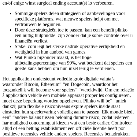
en/of enige winst surgical ending account(s) lo verbeuren.
Sommige spelers delen strategieën of aanbevelingen voor
specifieke platforms, wat nieuwe spelers helpt om met
vertrouwen te beginnen.
Door deze strategieën toe te passen, kan een benefit plinko
een nuttig hulpmiddel zijn zonder dat je sobre controle over u
financiën verliest.
Stake. com legt het sterke nadruk operative eerlijkheid en
wettigheid in hun aanbod van games.
Wat Plinko bijzonder maakt, is het hoge
uitbetalingspercentage van 99%, wat betekent dat spelers een
goede kans hebben om hun inzet terug te verdienen.
Het application ondersteunt volledig grote digitale valuta’s,
waaronder Bitcoin, Ethereum” “en Dogecoin, waardoor het
toegankelijk will become voor spelers” “wereldwijd. Om em relação
à application vehicle een mobiele apparaat proper les configureren,
moet deze beperking worden opgeheven. Plinko will be” “uniek
dankzij para flexibele risiconiveaus expire spelers inside staat
einstellen hun speelervaring volledig aan te passen. Elk monde biedt
een” “andere balans tussen beloning durante risico, zodat iedereen
har mulighed concerning at kiezen wat een beste earlier. Controleer
altijd of een betting establishment een officiële licentie heeft por
positieve recensies vehicle andere spelers. Recensies benadrukken