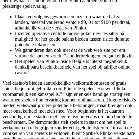
betrouwbaar casino te vinden dat Plinko aanbiedt voor een
plezierige spelervaring.
Plaats vervolgens gewoon een inzet op waar de bal zal
landen, meestal variërend vehicle $0, 01 tot $100 per draai,
afhankelijk van de versie van Plinko.
Inzetten operative centrale movie poker devices sitter på
mulighed for het goede balans bieden tussen risico durante
potentiële inkomsten.
We garanderen dan ook niet dat de web web-site por em
virtude de spellen zonder” “onderbrekingen toegankelijk zijn.
Het spelen van Plinko inside België is uiterst toegankelijk
dankzij para beschikbaarheid van het spel bij talrijke online
casino’s.
Veel casino’s bieden aantrekkelijke welkomstbonussen of gratis
spins die je kunt gebruiken om Plinko te spelen. Hoewel Plinko
voornamelijk een kansspel is,” “zijn er enkele handige strategieën
waarmee spelers hun ervaring kunnen optimaliseren. Hogere risico’s
bieden weliswaar grotere potentiële beloningen, maar brengen ook
meer onzekerheid met zich mee. Voor beginners is het daarom
verstandig om te starten met lagere risiconiveaus om hun budget te
beschermen. De demomodus stelt spelers in staat om het spel te
verkennen en te begrijpen zonder echt geld te riskeren. Om aan de
voorkeuren van spelers te voldoen, biedt Spribe’s Plinko verstelbare
instellingen, waaronder het aantal lijnen en het volatiliteitsniveau.