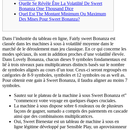
Quelle Se Révèle Être La Volatilité De Sweet
Bonanza One Thousand Dice
Quel Est The Montant Minimum Ou Maximum
Des Mises Pour Sweet Bonanza?
Dans l’industrie du tableau en ligne, Fairly sweet Bonanza est
classée dans les machines à sous à volatilité moyenne dans le
marché de le déroulement man jeu classique. En ce qui concerne les
modes spéciaux, ils sont in addition proches d’une volatilité élevée.
Dans Lovely Bonanza, chacun dieses 9 symboles fondamentaux est
lié à trois niveaux para multiplicateurs distincts basés sur le nombre
de symboles alignés au cours d’un tour. Ceux-ci seront regroupés en
catégories de 8-9 symboles, symboles et 12 symboles ou as well as.
Pour obtenir este gain à Sweet Bonanza, il faudra aligner au moins 7
symboles.
Sautez sur le plateau de la machine à sous Sweet Bonanza et”
“commencez votre voyage en quelques étapes cruciales.
La machine à sous dispose sobre 6 rouleaux ou de plusieurs
façons de gagner, sumado a compris des paiements en cascade
ainsi que des combinaisons multiplicatrices.
Oui, Sweet Bienestar est un tableau de machine à sous en
ligne légitime développé par Sensible Play, un aprovisionneur