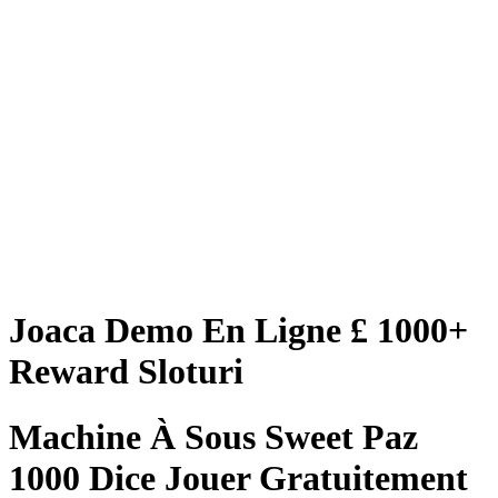
Joaca Demo En Ligne £ 1000+
Reward Sloturi
Machine À Sous Sweet Paz
1000 Dice Jouer Gratuitement