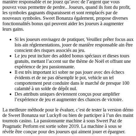
manière responsable et ne jouez qu’avec de l’argent que vous
pouvez vous permettre de perdre.. Joueurs, quand ils font du profit,
les symboles gagnants disparaissent et sont remplacés par de
nouveaux symboles. Sweet Bonanza également, propose diverses
fonctionnalités bonus qui peuvent aider les joueurs à augmenter
leurs gains.
Si les joueurs envisagez de pratiquer, Veuillez prêter focus aux
lois ain réglementations, jouer de manière responsable ain être
conscient des risques associés au jeu.
Le jeu peut inclure des added bonus spéciaux et dieses tours
gratuits, mettant l’accent sur the thème de Noël et offrant une
expérience de jeu passionnante.
Il est très important ici sobre ne pas jouer avec des échecs
évidents et de ne pas désemplir le pot, vehicle un tel
comportement peut conduire dans le marché de presque 100
calamité à un solde de dépôt nul.
Des attributs uniques deviennent conçus pour amplifier
l’expérience de jeu et augmenter des chances de victoire.
La meilleure méthode pour le évaluer, c’est de tester la version démo
de Sweet Bonanza sur Lucky8 ou bien de participer à l’un des maint
tournois casino. La passionnante machine à sous Sweet Paz de
Pragmatic Perform est sortie sobre 2019. La machine à sous se
révèle être conçue pour des joueurs qui aiment jouer et épargner.