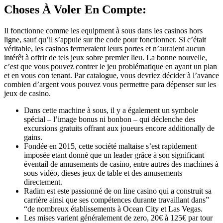
Choses À Voler En Compte:
Il fonctionne comme les equipment à sous dans les casinos hors
ligne, sauf qu’il s’appuie sur the code pour fonctionner. Si c’était
véritable, les casinos fermeraient leurs portes et n’auraient aucun
intérêt à offrir de tels jeux sobre premier lieu. La bonne nouvelle,
c’est que vous pouvez contrer le jeu problématique en ayant un plan
et en vous con tenant. Par catalogue, vous devriez décider à l’avance
combien d’argent vous pouvez vous permettre para dépenser sur les
jeux de casino.
Dans cette machine à sous, il y a également un symbole
spécial – l’image bonus ni bonbon – qui déclenche des
excursions gratuits offrant aux joueurs encore additionally de
gains.
Fondée en 2015, cette société maltaise s’est rapidement
imposée etant donné que un leader grâce à son significant
éventail de amusements de casino, entre autres des machines à
sous vidéo, dieses jeux de table et des amusements
directement.
Radim est este passionné de on line casino qui a construit sa
carrière ainsi que ses compétences durante travaillant dans”
“de nombreux établissements à Ocean City et Las Vegas.
Les mises varient généralement de zero, 20€ à 125€ par tour