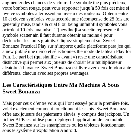
augmenter des chances de victoire. Le symbole the plus précieux,
votre bonbon rouge, peut vous rapporter jusqu’à 50 fois cet mise si
twelve symboles atterrissent au niveau des rouleaux. Obtenir entre
10 et eleven symboles vous accorde une récompense de 25 fois are
generally mise, tandis la cual 8 ou being unfaithful symboles vous
octroient 10 fois una mise.” “[newline]La sucette représente the
symbole scatter ain il faut durante obtenir au moins 4 pour
déclencher les tours gratuits. Cliquez simplement sur Sweet
Bonanza Practical Play sur n’importe quelle plateforme para jeu qui
a new publié une démo et sélectionnez the mode de tableau Play for
Fun. Le pari bet (qui signifie « avant ») reste une caractéristique
distinctive qui permet aux joueurs de choisir leur multiplicateur
aléatoire à l’avance. Sweet Bonanza est livré avec deux london ante
différents, chacun avec ses propres avantages.
Les Caractéristiques Entre Ma Machine À Sous
Sweet Bonanza
Mais pour ceux d’entre vous qui l’ont essayé pour la première fois,
voici exactement comment fonctionnent les slots. Sweet Bonanza
offre aux joueurs des paiements élevés, y compris des jackpots. Un
fichier APK est utilisé pour déployer l’application de jeu mobile
Sweet Bonanza sur les smartphones ou les tablettes fonctionnant
sous le système d’exploitation Android.