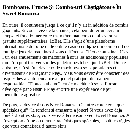
Bomboane, Fructe Și Combo-uri Câștigătoare În
Sweet Bonanza
En outre, il continuera jusqu’à ce qu’il n’y ait in addition de combis
gagnants. Si vous avez de la chance, cela peut durer un certain
temps, et fonctionner entre ma même manière o qual les tours
gratuits supplémentaires. 1xBet, Elle s’agit d’une plateforme
internationale de rome et de online casino en ligne qui comprend de
multiple jeux de machines à sous différents.. “Douce aubaine” C’est
l’un des amusements de machines à sous les additionally populaires
que l’on peut trouver sur des plateformes telles que 1xBet.. Douce
aubaine, C’est l’un des jeux de machines à sous populaires et
divertissants de Pragmatic Play., Mais vous devez être conscient des
risques liés à la dépendance au jeu et pratiquer de manière
responsable.. “Douce aubaine” jeu de machine à sous, Il reste
développé par Sensible Play et offre une expérience de jeu
thématique agréable.
De plus, la device à sous Nice Bonanza a 2 autres caractéristiques
spéciales qui” “la rendent si amusante à jouer! Si vous avez déjà
joué à d’autres slots, vous serez à la maison avec Sweet Bonanza. À
l’exception d’une ou deux caractéristiques spéciales, il suit les règles
que vous connaissez d’autres slots.