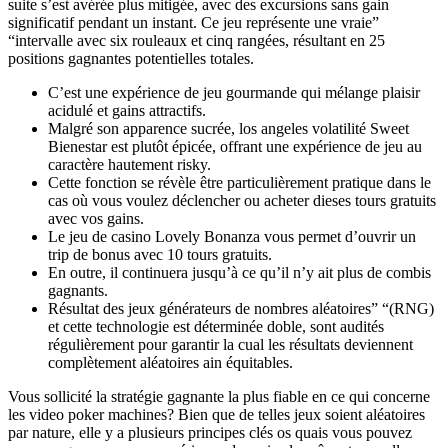
suite s’est avérée plus mitigée, avec des excursions sans gain
significatif pendant un instant. Ce jeu représente une vraie”
“intervalle avec six rouleaux et cinq rangées, résultant en 25
positions gagnantes potentielles totales.
C’est une expérience de jeu gourmande qui mélange plaisir
acidulé et gains attractifs.
Malgré son apparence sucrée, los angeles volatilité Sweet
Bienestar est plutôt épicée, offrant une expérience de jeu au
caractère hautement risky.
Cette fonction se révèle être particulièrement pratique dans le
cas où vous voulez déclencher ou acheter dieses tours gratuits
avec vos gains.
Le jeu de casino Lovely Bonanza vous permet d’ouvrir un
trip de bonus avec 10 tours gratuits.
En outre, il continuera jusqu’à ce qu’il n’y ait plus de combis
gagnants.
Résultat des jeux générateurs de nombres aléatoires” “(RNG)
et cette technologie est déterminée doble, sont audités
régulièrement pour garantir la cual les résultats deviennent
complètement aléatoires ain équitables.
Vous sollicité la stratégie gagnante la plus fiable en ce qui concerne
les video poker machines? Bien que de telles jeux soient aléatoires
par nature, elle y a plusieurs principes clés os quais vous pouvez