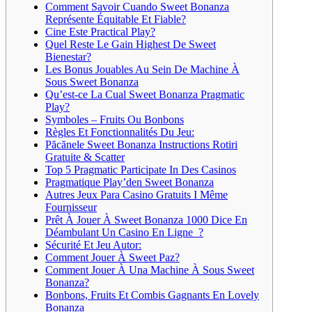
Comment Savoir Cuando Sweet Bonanza
Représente Équitable Et Fiable?
Cine Este Practical Play?
Quel Reste Le Gain Highest De Sweet
Bienestar?
Les Bonus Jouables Au Sein De Machine À
Sous Sweet Bonanza
Qu’est-ce La Cual Sweet Bonanza Pragmatic
Play?
Symboles – Fruits Ou Bonbons
Règles Et Fonctionnalités Du Jeu:
Păcănele Sweet Bonanza Instructions Rotiri
Gratuite & Scatter
Top 5 Pragmatic Participate In Des Casinos
Pragmatique Play’den Sweet Bonanza
Autres Jeux Para Casino Gratuits I Même
Fournisseur
Prêt À Jouer À Sweet Bonanza 1000 Dice En
Déambulant Un Casino En Ligne ?
Sécurité Et Jeu Autor:
Comment Jouer À Sweet Paz?
Comment Jouer À Una Machine À Sous Sweet
Bonanza?
Bonbons, Fruits Et Combis Gagnants En Lovely
Bonanza