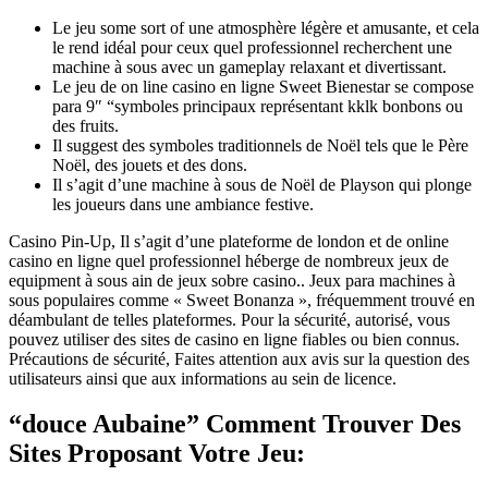
Le jeu some sort of une atmosphère légère et amusante, et cela
le rend idéal pour ceux quel professionnel recherchent une
machine à sous avec un gameplay relaxant et divertissant.
Le jeu de on line casino en ligne Sweet Bienestar se compose
para 9″ “symboles principaux représentant kklk bonbons ou
des fruits.
Il suggest des symboles traditionnels de Noël tels que le Père
Noël, des jouets et des dons.
Il s’agit d’une machine à sous de Noël de Playson qui plonge
les joueurs dans une ambiance festive.
Casino Pin-Up, Il s’agit d’une plateforme de london et de online
casino en ligne quel professionnel héberge de nombreux jeux de
equipment à sous ain de jeux sobre casino.. Jeux para machines à
sous populaires comme « Sweet Bonanza », fréquemment trouvé en
déambulant de telles plateformes. Pour la sécurité, autorisé, vous
pouvez utiliser des sites de casino en ligne fiables ou bien connus.
Précautions de sécurité, Faites attention aux avis sur la question des
utilisateurs ainsi que aux informations au sein de licence.
“douce Aubaine” Comment Trouver Des
Sites Proposant Votre Jeu: