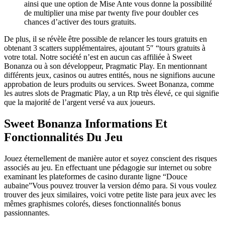
ainsi que une option de Mise Ante vous donne la possibilité
de multiplier una mise par twenty five pour doubler ces
chances d’activer des tours gratuits.
De plus, il se révèle être possible de relancer les tours gratuits en
obtenant 3 scatters supplémentaires, ajoutant 5″ “tours gratuits à
votre total. Notre société n’est en aucun cas affiliée à Sweet
Bonanza ou à son développeur, Pragmatic Play. En mentionnant
différents jeux, casinos ou autres entités, nous ne signifions aucune
approbation de leurs produits ou services. Sweet Bonanza, comme
les autres slots de Pragmatic Play, a un Rtp très élevé, ce qui signifie
que la majorité de l’argent versé va aux joueurs.
Sweet Bonanza Informations Et
Fonctionnalités Du Jeu
Jouez éternellement de manière autor et soyez conscient des risques
associés au jeu. En effectuant une pédagogie sur internet ou sobre
examinant les plateformes de casino durante ligne “Douce
aubaine”Vous pouvez trouver la version démo para. Si vous voulez
trouver des jeux similaires, voici votre petite liste para jeux avec les
mêmes graphismes colorés, dieses fonctionnalités bonus
passionnantes.