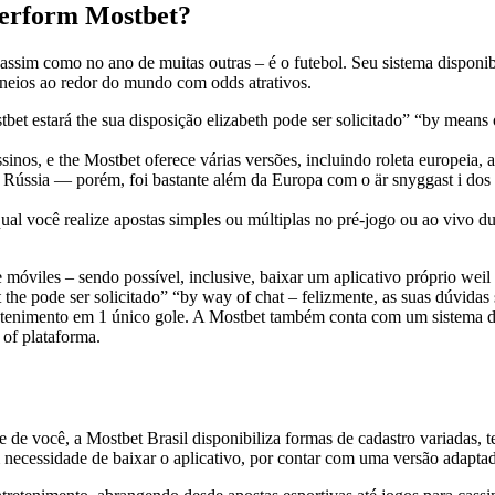
Perform Mostbet?
assim como no ano de muitas outras – é o futebol. Seu sistema disponibi
rneios ao redor do mundo com odds atrativos.
bet estará the sua disposição elizabeth pode ser solicitado” “by means 
sinos, e the Mostbet oferece várias versões, incluindo roleta europeia, 
 Rússia — porém, foi bastante além da Europa com o är snyggast i dos
qual você realize apostas simples ou múltiplas no pré-jogo ou ao vivo 
e móviles – sendo possível, inclusive, baixar um aplicativo próprio weil
at the pode ser solicitado” “by way of chat – felizmente, as suas dúvida
retenimento em 1 único gole. A Mostbet também conta com um sistema de
of plataforma.
de você, a Mostbet Brasil disponibiliza formas de cadastro variadas, t
em necessidade de baixar o aplicativo, por contar com uma versão adapta