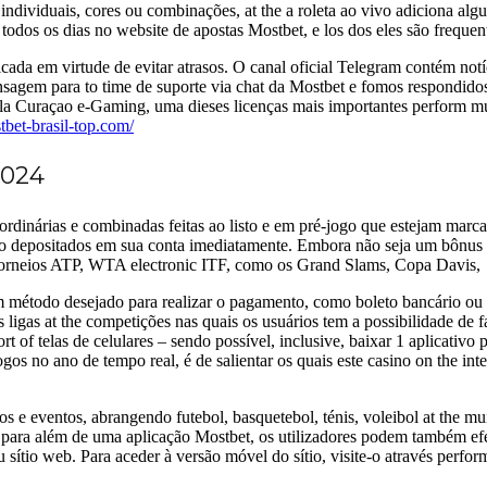
dividuais, cores ou combinações, at the a roleta ao vivo adiciona alg
dos os dias no website de apostas Mostbet, e los dos eles são frequen
icada em virtude de evitar atrasos. O canal oficial Telegram contém notíc
nsagem para to time de suporte via chat da Mostbet e fomos respondid
ela Curaçao e-Gaming, uma dieses licenças mais importantes perform m
stbet-brasil-top.com/
2024
 ordinárias e combinadas feitas ao listo e em pré-jogo que estejam ma
ão depositados em sua conta imediatamente. Embora não seja um bônus
s torneios ATP, WTA electronic ITF, como os Grand Slams, Copa Davis,
m método desejado para realizar o pagamento, como boleto bancário ou c
igas at the competições nas quais os usuários tem a possibilidade de fa
t of telas de celulares – sendo possível, inclusive, baixar 1 aplicativo 
gos no ano de tempo real, é de salientar os quais este casino on the int
 e eventos, abrangendo futebol, basquetebol, ténis, voleibol at the mu
, para além de uma aplicação Mostbet, os utilizadores podem também efet
 sítio web. Para aceder à versão móvel do sítio, visite-o através perfo