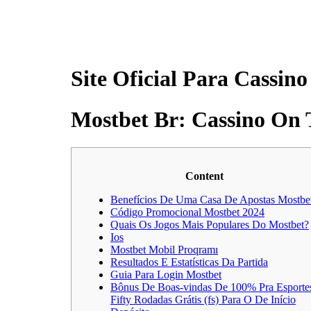
Site Oficial Para Cassin
Mostbet Br: Cassino On 
Content
Benefícios De Uma Casa De Apostas Mostbe
Código Promocional Mostbet 2024
Quais Os Jogos Mais Populares Do Mostbet?
Ios
Mostbet Mobil Proqramı
Resultados E Estatísticas Da Partida
Guia Para Login Mostbet
Bônus De Boas-vindas De 100% Pra Esporte
Fifty Rodadas Grátis (fs) Para O De Início