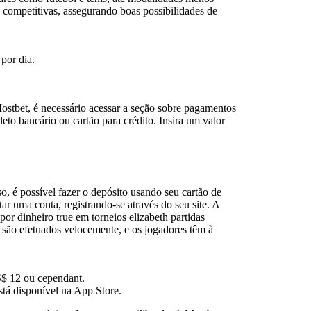
o competitivas, assegurando boas possibilidades de
por dia.
Mostbet, é necessário acessar a seção sobre pagamentos
eto bancário ou cartão para crédito. Insira um valor
o, é possível fazer o depósito usando seu cartão de
tar uma conta, registrando-se através do seu site. A
or dinheiro true em torneios elizabeth partidas
são efetuados velocemente, e os jogadores têm à
S$ 12 ou cependant.
tá disponível na App Store.