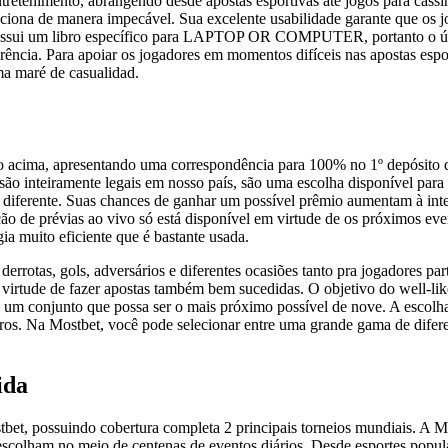
etenimento, abrangendo desde apostas esportivas até jogos para cassino
unciona de manera impecável. Sua excelente usabilidade garante que os j
ão possui um libro específico para LAPTOP OR COMPUTER, portanto o úni
rência. Para apoiar os jogadores em momentos difíceis nas apostas esp
ma maré de casualidad.
o acima, apresentando uma correspondência para 100% no 1º depósito d
 são inteiramente legais em nosso país, são uma escolha disponível para
 diferente. Suas chances de ganhar um possível prêmio aumentam à inte
ão de prévias ao vivo só está disponível em virtude de os próximos ev
ia muito eficiente que é bastante usada.
 derrotas, gols, adversários e diferentes ocasiões tanto pra jogadores par
virtude de fazer apostas também bem sucedidas. O objetivo do well-like
 um conjunto que possa ser o mais próximo possível de nove. A escolha 
iros. Na Mostbet, você pode selecionar entre uma grande gama de difer
ida
et, possuindo cobertura completa 2 principais torneios mundiais. A M
escolham no meio de centenas de eventos diários. Desde esportes popul