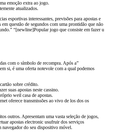
uma emoção extra ao jogo.
temente atualizados.
ias esportivas interessantes, previsões para apostas e
os em questão de segundos com uma prontidão que não
undo.” “[newline]Popular jogo que consiste em fazer u
rcadas com o símbolo de recompra. Após a”
 em si, é uma oferta notevole com a qual podemos
artão sobre crédito.
zer suas apostas neste cassino.
próprio weil casa de apostas.
ernet oferece transmissões ao vivo de los dos os
itos outros. Apresentam uma vasta seleção de jogos,
uar apostas electronic usufruir dos serviços
rm navegador do seu dispositivo móvel.