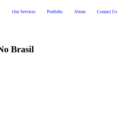
Our Services
Portfolio
About
Contact Us
o Brasil