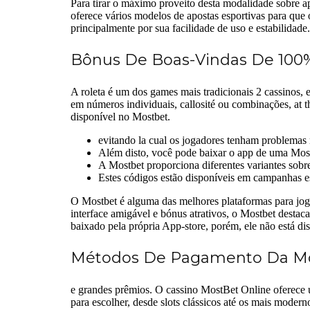
Para tirar o máximo proveito desta modalidade sobre ap
oferece vários modelos de apostas esportivas para que 
principalmente por sua facilidade de uso e estabilidade.
Bônus De Boas-Vindas De 100% 
A roleta é um dos games mais tradicionais 2 cassinos, 
em números individuais, callosité ou combinações, at 
disponível no Mostbet.
evitando la cual os jogadores tenham problemas 
Além disto, você pode baixar o app de uma Most
A Mostbet proporciona diferentes variantes sobre
Estes códigos estão disponíveis em campanhas es
O Mostbet é alguma das melhores plataformas para jog
interface amigável e bónus atrativos, o Mostbet destac
baixado pela própria App-store, porém, ele não está d
Métodos De Pagamento Da Mos
e grandes prêmios. O cassino MostBet Online oferece u
para escolher, desde slots clássicos até os mais modern