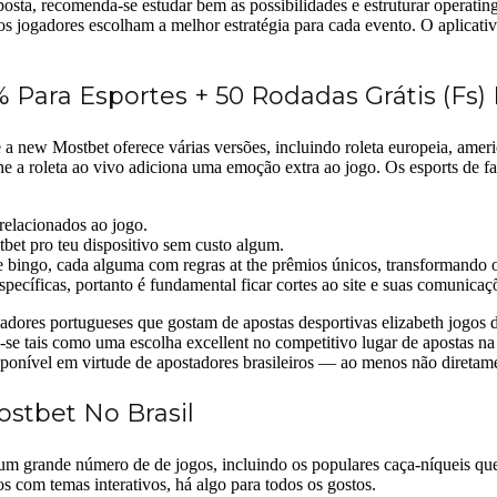
osta, recomenda-se estudar bem as possibilidades e estruturar operatin
os jogadores escolham a melhor estratégia para cada evento. O aplicati
Para Esportes + 50 Rodadas Grátis (fs) 
e a new Mostbet oferece várias versões, incluindo roleta europeia, amer
the a roleta ao vivo adiciona uma emoção extra ao jogo. Os esports de 
relacionados ao jogo.
bet pro teu dispositivo sem custo algum.
 bingo, cada alguma com regras at the prêmios únicos, transformando o 
pecíficas, portanto é fundamental ficar cortes ao site e suas comunica
adores portugueses que gostam de apostas desportivas elizabeth jogos 
a-se tais como uma escolha excellent no competitivo lugar de apostas n
isponível em virtude de apostadores brasileiros — ao menos não diretam
tbet No Brasil
m grande número de de jogos, incluindo os populares caça-níqueis que 
os com temas interativos, há algo para todos os gostos.