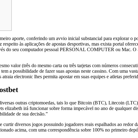
eiro aporte, conferindo um avvio inicial substancial para explorar o po
 respeito às aplicações de apostas desportivas, mas exista portal oferece
través do seu computador pessoal PERSONAL COMPUTER ou Mac. O app
esmo valor (três do mesmo carta ou três tarjetas com números consecut
 tem a possibilidade de fazer suas apostas neste cassino. Com uma vasta
atraia electronic lhes permita apostar em suas equipes e atletas preferi
ostbet
 diversas outras criptomoedas, tais lo que Bitcoin (BTC), Litecoin (L
ts elizabeth irá funcionar sobre forma impecável no ano de qualquer di
bilidade de sua decisão.”
curtir diversos jogos possuindo jogadores reais espalhados ao redor da
cionado acima, com uma correspondência sobre 100% no primeiro depósi