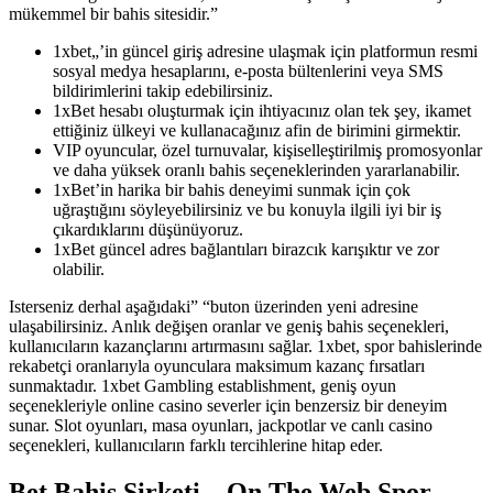
mükemmel bir bahis sitesidir.”
1xbet„’in güncel giriş adresine ulaşmak için platformun resmi
sosyal medya hesaplarını, e-posta bültenlerini veya SMS
bildirimlerini takip edebilirsiniz.
1xBet hesabı oluşturmak için ihtiyacınız olan tek şey, ikamet
ettiğiniz ülkeyi ve kullanacağınız afin de birimini girmektir.
VIP oyuncular, özel turnuvalar, kişiselleştirilmiş promosyonlar
ve daha yüksek oranlı bahis seçeneklerinden yararlanabilir.
1xBet’in harika bir bahis deneyimi sunmak için çok
uğraştığını söyleyebilirsiniz ve bu konuyla ilgili iyi bir iş
çıkardıklarını düşünüyoruz.
1xBet güncel adres bağlantıları birazcık karışıktır ve zor
olabilir.
Isterseniz derhal aşağıdaki” “buton üzerinden yeni adresine
ulaşabilirsiniz. Anlık değişen oranlar ve geniş bahis seçenekleri,
kullanıcıların kazançlarını artırmasını sağlar. 1xbet, spor bahislerinde
rekabetçi oranlarıyla oyunculara maksimum kazanç fırsatları
sunmaktadır. 1xbet Gambling establishment, geniş oyun
seçenekleriyle online casino severler için benzersiz bir deneyim
sunar. Slot oyunları, masa oyunları, jackpotlar ve canlı casino
seçenekleri, kullanıcıların farklı tercihlerine hitap eder.
Bet Bahis Şirketi – On The Web Spor