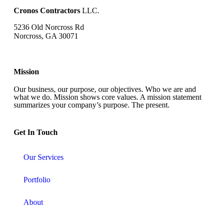
Cronos Contractors
LLC.
5236 Old Norcross Rd
Norcross, GA 30071
Mission
Our business, our purpose, our objectives. Who we are and
what we do. Mission shows core values. A mission statement
summarizes your company’s purpose. The present.
Get In Touch​
Our Services
Portfolio
About