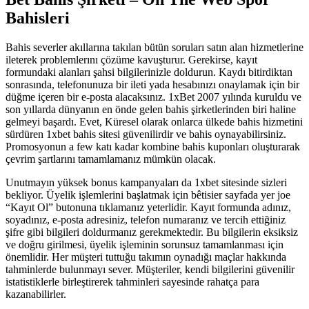
Bahisleri
Bahis severler akıllarına takılan bütün soruları satın alan hizmetlerine
ileterek problemlerını çözüme kavuşturur. Gerekirse, kayıt
formundaki alanları şahsi bilgilerinizle doldurun. Kaydı bitirdiktan
sonrasında, telefonunuza bir ileti yada hesabınızı onaylamak için bir
düğme içeren bir e-posta alacaksınız. 1xBet 2007 yılında kuruldu ve
son yıllarda dünyanın en önde gelen bahis şirketlerinden biri haline
gelmeyi başardı. Evet, Küresel olarak onlarca ülkede bahis hizmetini
sürdüren 1xbet bahis sitesi güvenilirdir ve bahis oynayabilirsiniz.
Promosyonun a few katı kadar kombine bahis kuponları oluşturarak
çevrim şartlarını tamamlamanız mümkün olacak.
Unutmayın yüksek bonus kampanyaları da 1xbet sitesinde sizleri
bekliyor. Üyelik işlemlerini başlatmak için bêtisier sayfada yer joe
“Kayıt Ol” butonuna tıklamanız yeterlidir. Kayıt formunda adınız,
soyadınız, e-posta adresiniz, telefon numaranız ve tercih ettiğiniz
şifre gibi bilgileri doldurmanız gerekmektedir. Bu bilgilerin eksiksiz
ve doğru girilmesi, üyelik işleminin sorunsuz tamamlanması için
önemlidir. Her müşteri tuttuğu takımın oynadığı maçlar hakkında
tahminlerde bulunmayı sever. Müşteriler, kendi bilgilerini güvenilir
istatistiklerle birleştirerek tahminleri sayesinde rahatça para
kazanabilirler.