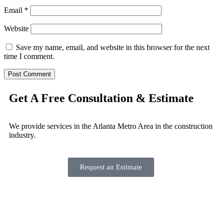
Email
*
Website
Save my name, email, and website in this browser for the next
time I comment.
Get A Free Consultation & Estimate
We provide services in the Atlanta Metro Area in the construction
industry.
Request an Estimate