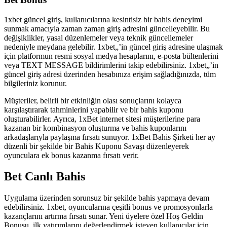
1xbet güncel giriş, kullanıcılarına kesintisiz bir bahis deneyimi
sunmak amacıyla zaman zaman giriş adresini güncelleyebilir. Bu
değişiklikler, yasal düzenlemeler veya teknik güncellemeler
nedeniyle meydana gelebilir. 1xbet„’in güncel giriş adresine ulaşmak
için platformun resmi sosyal medya hesaplarını, e-posta bültenlerini
veya TEXT MESSAGE bildirimlerini takip edebilirsiniz. 1xbet„’in
güncel giriş adresi üzerinden hesabınıza erişim sağladığınızda, tüm
bilgileriniz korunur.
Müşteriler, belirli bir etkinliğin olası sonuçlarını kolayca
karşılaştırarak tahminlerini yapabilir ve bir bahis kuponu
oluşturabilirler. Ayrıca, 1xBet internet sitesi müşterilerine para
kazanan bir kombinasyon oluşturma ve bahis kuponlarını
arkadaşlarıyla paylaşma fırsatı sunuyor. 1xBet Bahis Şirketi her ay
düzenli bir şekilde bir Bahis Kuponu Savaşı düzenleyerek
oyunculara ek bonus kazanma fırsatı verir.
Bet Canlı Bahis
Uygulama üzerinden sorunsuz bir şekilde bahis yapmaya devam
edebilirsiniz. 1xbet, oyuncularına çeşitli bonus ve promosyonlarla
kazançlarını artırma fırsatı sunar. Yeni üyelere özel Hoş Geldin
Bonusu, ilk yatırımlarını değerlendirmek isteyen kullanıcılar için