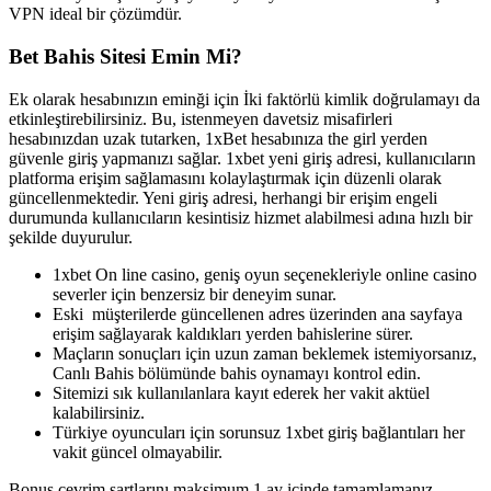
VPN ideal bir çözümdür.
Bet Bahis Sitesi Emin Mi?
Ek olarak hesabınızın eminği için İki faktörlü kimlik doğrulamayı da
etkinleştirebilirsiniz. Bu, istenmeyen davetsiz misafirleri
hesabınızdan uzak tutarken, 1xBet hesabınıza the girl yerden
güvenle giriş yapmanızı sağlar. 1xbet yeni giriş adresi, kullanıcıların
platforma erişim sağlamasını kolaylaştırmak için düzenli olarak
güncellenmektedir. Yeni giriş adresi, herhangi bir erişim engeli
durumunda kullanıcıların kesintisiz hizmet alabilmesi adına hızlı bir
şekilde duyurulur.
1xbet On line casino, geniş oyun seçenekleriyle online casino
severler için benzersiz bir deneyim sunar.
Eski müşterilerde güncellenen adres üzerinden ana sayfaya
erişim sağlayarak kaldıkları yerden bahislerine sürer.
Maçların sonuçları için uzun zaman beklemek istemiyorsanız,
Canlı Bahis bölümünde bahis oynamayı kontrol edin.
Sitemizi sık kullanılanlara kayıt ederek her vakit aktüel
kalabilirsiniz.
Türkiye oyuncuları için sorunsuz 1xbet giriş bağlantıları her
vakit güncel olmayabilir.
Bonus çevrim şartlarını maksimum 1 ay içinde tamamlamanız