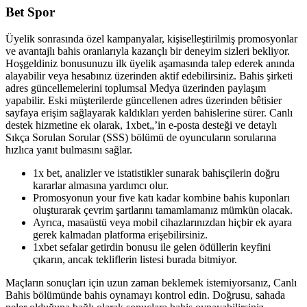
Bet Spor
Üyelik sonrasında özel kampanyalar, kişiselleştirilmiş promosyonlar
ve avantajlı bahis oranlarıyla kazançlı bir deneyim sizleri bekliyor.
Hoşgeldiniz bonusunuzu ilk üyelik aşamasında talep ederek anında
alayabilir veya hesabınız üzerinden aktif edebilirsiniz. Bahis şirketi
adres güncellemelerini toplumsal Medya üzerinden paylaşım
yapabilir. Eski müşterilerde güncellenen adres üzerinden bêtisier
sayfaya erişim sağlayarak kaldıkları yerden bahislerine sürer. Canlı
destek hizmetine ek olarak, 1xbet„’in e-posta desteği ve detaylı
Sıkça Sorulan Sorular (SSS) bölümü de oyuncuların sorularına
hızlıca yanıt bulmasını sağlar.
1x bet, analizler ve istatistikler sunarak bahisçilerin doğru
kararlar almasına yardımcı olur.
Promosyonun your five katı kadar kombine bahis kuponları
oluşturarak çevrim şartlarını tamamlamanız mümkün olacak.
Ayrıca, masaüstü veya mobil cihazlarınızdan hiçbir ek ayara
gerek kalmadan platforma erişebilirsiniz.
1xbet sefalar getirdin bonusu ile gelen ödüllerin keyfini
çıkarın, ancak tekliflerin listesi burada bitmiyor.
Maçların sonuçları için uzun zaman beklemek istemiyorsanız, Canlı
Bahis bölümünde bahis oynamayı kontrol edin. Doğrusu, sahada