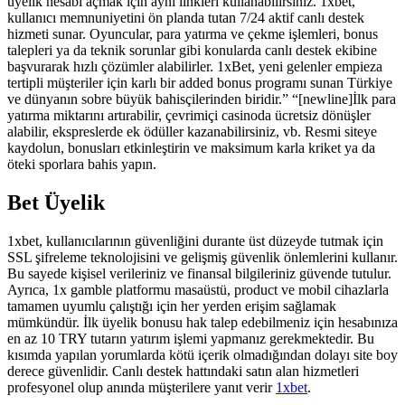
üyelik hesabı açmak için aynı linkleri kullanabilirsiniz. 1xbet,
kullanıcı memnuniyetini ön planda tutan 7/24 aktif canlı destek
hizmeti sunar. Oyuncular, para yatırma ve çekme işlemleri, bonus
talepleri ya da teknik sorunlar gibi konularda canlı destek ekibine
başvurarak hızlı çözümler alabilirler. 1xBet, yeni gelenler empieza
tertipli müşteriler için karlı bir added bonus programı sunan Türkiye
ve dünyanın sobre büyük bahisçilerinden biridir.” “[newline]İlk para
yatırma miktarını artırabilir, çevrimiçi casinoda ücretsiz dönüşler
alabilir, ekspreslerde ek ödüller kazanabilirsiniz, vb. Resmi siteye
kaydolun, bonusları etkinleştirin ve maksimum karla kriket ya da
öteki sporlara bahis yapın.
Bet Üyelik
1xbet, kullanıcılarının güvenliğini durante üst düzeyde tutmak için
SSL şifreleme teknolojisini ve gelişmiş güvenlik önlemlerini kullanır.
Bu sayede kişisel verileriniz ve finansal bilgileriniz güvende tutulur.
Ayrıca, 1x gamble platformu masaüstü, product ve mobil cihazlarla
tamamen uyumlu çalıştığı için her yerden erişim sağlamak
mümkündür. İlk üyelik bonusu hak talep edebilmeniz için hesabınıza
en az 10 TRY tutarın yatırım işlemi yapmanız gerekmektedir. Bu
kısımda yapılan yorumlarda kötü içerik olmadığından dolayı site boy
derece güvenlidir. Canlı destek hattındaki satın alan hizmetleri
profesyonel olup anında müşterilere yanıt verir
1xbet
.