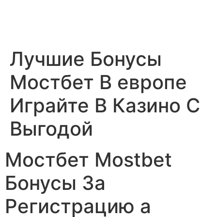
Лучшие Бонусы
Мостбет В европе
Играйте В Казино С
Выгодой
Мостбет Mostbet
Бонусы За
Регистрацию а