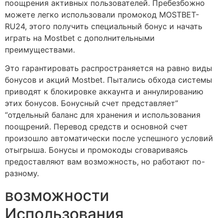
поощрения активных пользователей. Пребезбожно
можете легко использовали промокод MOSTBET-
RU24, этого получить специальный бонус и начать
играть на Mostbet с дополнительными
преимуществами.
Это гарантировать распространяется на равно виды
бонусов и акций Mostbet. Пытались обхода системы
приводят к блокировке аккаунта и аннулированию
этих бонусов. Бонусный счет представляет”
“отдельный баланс для хранения и использования
поощрений. Перевод средств и основной счет
произошло автоматически после успешного условий
отыгрыша. Бонусы и промокоды сговариваясь
предоставляют вам возможность, но работают по-
разному.
возможности
Использования