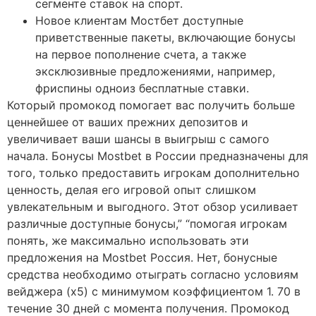
сегменте ставок на спорт.
Новое клиентам Мостбет доступные
приветственные пакеты, включающие бонусы
на первое пополнение счета, а также
эксклюзивные предложениями, например,
фриспины одноиз бесплатные ставки.
Который промокод помогает вас получить больше
ценнейшее от ваших прежних депозитов и
увеличивает ваши шансы в выигрыш с самого
начала. Бонусы Mostbet в России предназначены для
того, только предоставить игрокам дополнительно
ценность, делая его игровой опыт слишком
увлекательным и выгодного. Этот обзор усиливает
различные доступные бонусы,” “помогая игрокам
понять, же максимально использовать эти
предложения на Mostbet Россия. Нет, бонусные
средства необходимо отыграть согласно условиям
вейджера (х5) с минимумом коэффициентом 1. 70 в
течение 30 дней с момента получения. Промокод