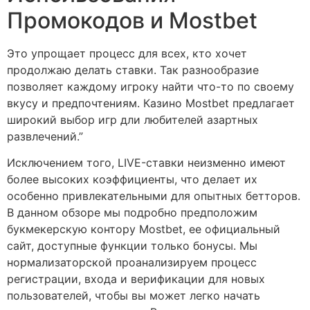
Промокодов и Mostbet
Это упрощает процесс для всех, кто хочет
продолжаю делать ставки. Так разнообразие
позволяет каждому игроку найти что-то по своему
вкусу и предпочтениям. Казино Mostbet предлагает
широкий выбор игр дли любителей азартных
развлечений.”
Исключением того, LIVE-ставки неизменно имеют
более высоких коэффициенты, что делает их
особенно привлекательными для опытных бетторов.
В данном обзоре мы подробно предположим
букмекерскую контору Mostbet, ее официальный
сайт, доступные функции только бонусы. Мы
нормализаторской проанализируем процесс
регистрации, входа и верификации для новых
пользователей, чтобы вы может легко начать