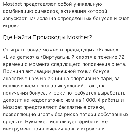
Mostbet представляет собой уникальную
комбинацию символов, активация которой
запускает начисление определенных бонусов и счет
игрока.
Где Найти Промокоды Mostbet?
Отыграть бонус можно в предыдущих «Казино»
«Live-games» а «Виртуальный спорт» в течение 72
времени с момента следующего пополнения счета.
Принцип активации денежной точки бонуса
аналогичен речью акции на спортивные пари, за
исключением некоторых условий. Так, для
получения бонуса, игроку потребуется выработать
депозит не недостаточно чем на 1 000. Фрибеты и
Mostbet представляют бесплатные ставки,
позволяющие играть без риска потери собственных
средств. Букмекер использует фрибеты же
инструмент привлечения новых игроков и