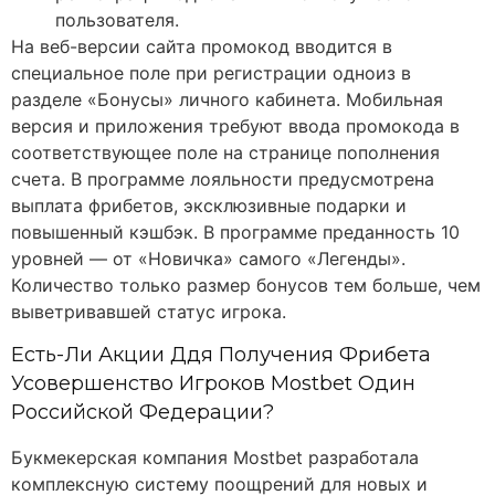
пользователя.
На веб-версии сайта промокод вводится в
специальное поле при регистрации одноиз в
разделе «Бонусы» личного кабинета. Мобильная
версия и приложения требуют ввода промокода в
соответствующее поле на странице пополнения
счета. В программе лояльности предусмотрена
выплата фрибетов, эксклюзивные подарки и
повышенный кэшбэк. В программе преданность 10
уровней — от «Новичка» самого «Легенды».
Количество только размер бонусов тем больше, чем
выветривавшей статус игрока.
Есть-Ли Акции Ддя Получения Фрибета
Усовершенство Игроков Mostbet Один
Российской Федерации?
Букмекерская компания Mostbet разработала
комплексную систему поощрений для новых и