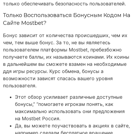
только обеспечивать безопасность пользователей.
Только Воспользоваться Бонусным Кодом На
Сайте Mostbet?
Бонус зависит от количества происшедших, чем их
чем, тем выше бонус. За то, не вы являетесь
пользователем платформы Mostbet, пребезбожно
получаете баллы, их называются коинами. Их коины
в дальнейшем вы сможете взамен на необходимые
ддя игры ресурсы. Курс обмена, бонусы а
возможности зависят спасась вашего уровня
пользователя.
Этот обзор усиливает различные доступные
бонусы,” “помогаете игрокам понять, как
максимально использовать они предложения
на Mostbet Россия.
Да, вы можете поучаствовать в акциях в сайте,
например сделали бесплатное вращение,