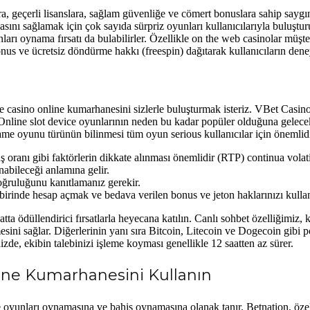
a, geçerli lisanslara, sağlam güvenliğe ve cömert bonuslara sahip saygı
sını sağlamak için çok sayıda sürpriz oyunları kullanıcılarıyla buluştu
unları oynama fırsatı da bulabilirler. Özellikle on the web casinolar müş
onus ve ücretsiz döndürme hakkı (freespin) dağıtarak kullanıcıların de
 casino online kumarhanesini sizlerle buluşturmak isteriz. VBet Casin
n. Online slot device oyunlarının neden bu kadar popüler olduğuna gelec
game oyunu türünün bilinmesi tüm oyun serious kullanıcılar için önemlidi
ranı gibi faktörlerin dikkate alınması önemlidir (RTP) continua volatil
nabileceği anlamına gelir.
doğruluğunu kanıtlamanız gerekir.
 birinde hesap açmak ve bedava verilen bonus ve jeton haklarınızı kull
tta ödüllendirici fırsatlarla heyecana katılın. Canlı sohbet özelliğimiz, 
esini sağlar. Diğerlerinin yanı sıra Bitcoin, Litecoin ve Dogecoin gibi p
zde, ekibin talebinizi işleme koyması genellikle 12 saatten az sürer.
hone Kumarhanesini Kullanın
unları oynamasına ve bahis oynamasına olanak tanır. Betnation, özellikl