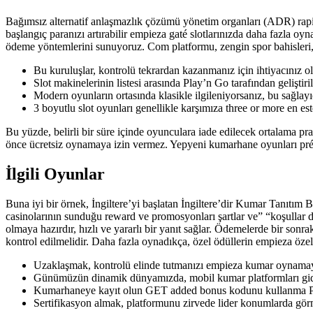
Bağımsız alternatif anlaşmazlık çözümü yönetim organları (ADR) rapid
başlangıç ​​paranızı artırabilir empieza gaté slotlarınızda daha fazla o
ödeme yöntemlerini sunuyoruz. Com platformu, zengin spor bahisleri, c
Bu kuruluşlar, kontrolü tekrardan kazanmanız için ihtiyacınız ol
Slot makinelerinin listesi arasında Play’n Go tarafından geliştir
Modern oyunların ortasında klasikle ilgileniyorsanız, bu sağlayı
3 boyutlu slot oyunları genellikle karşımıza three or more en e
Bu yüzde, belirli bir süre içinde oyunculara iade edilecek ortalama pr
önce ücretsiz oynamaya izin vermez. Yepyeni kumarhane oyunları prédi
İlgili Oyunlar
Buna iyi bir örnek, İngiltere’yi başlatan İngiltere’dir Kumar Tanıtım
casinolarının sunduğu reward ve promosyonları şartlar ve” “koşullar d
olmaya hazırdır, hızlı ve yararlı bir yanıt sağlar. Ödemelerde bir sonr
kontrol edilmelidir. Daha fazla oynadıkça, özel ödüllerin empieza özel
Uzaklaşmak, kontrolü elinde tutmanızı empieza kumar oynamayı e
Günümüzün dinamik dünyamızda, mobil kumar platformları gide
Kumarhaneye kayıt olun GET added bonus kodunu kullanma 
Sertifikasyon almak, platformunu zirvede lider konumlarda görme