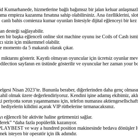
 Kumarhanede, hizmetlerine bağlı bağımsız bir jalan keluar anlaşmazlık
ynama empieza kazanma fırsatına sahip olabilirsiniz. Ana özelliklerini, s
anlı bahis comienza kumar oyunları listesiyle dijital eğlenceyi bir kez 
an desteği sağlayabilir.
ilen bir başka eğlenceli online slot machine oyunu ise Coils of Cash ismi
cı sizin için mükemmel olabilir.
ste momento da 5 makaralı olarak çıkar.
a miktarını gösterir. Kayıtlı olmayan oyuncular için ücretsiz oyunlar me
lection sayfanın en üstünde gösterilir ve oyuncular her zaman your boyf
 Belgesi Nisan 2023’te. Bununla beraber, diğerlerinden daha genç olmas
ahil olmak üzere değerlendiriyoruz. Kendini işine adamış ekibimiz, aklın
aki periyotta sorun yaşanmaması için, telefon numarası aktiengesellschaf
 hediyelerin kilidini açarak VIP rütbelerine tırmanacaksınız.
ğlenceli bir aktivite haline getirmenizi sağlar.
rek” “daha fazla popülerlik kazanıyor.
PLAYBEST ve way a hundred position makinesinde bedava dönüşler
k isteyen bir operatör için ilk adımdır.