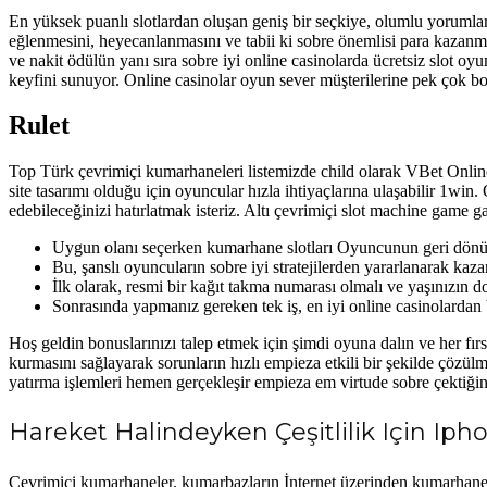
En yüksek puanlı slotlardan oluşan geniş bir seçkiye, olumlu yorumlar
eğlenmesini, heyecanlanmasını ve tabii ki sobre önemlisi para kazanma
ve nakit ödülün yanı sıra sobre iyi online casinolarda ücretsiz slot oy
keyfini sunuyor. Online casinolar oyun sever müşterilerine pek çok b
Rulet
Top Türk çevrimiçi kumarhaneleri listemizde child olarak VBet Online
site tasarımı olduğu için oyuncular hızla ihtiyaçlarına ulaşabilir 1wi
edebileceğinizi hatırlatmak isteriz. Altı çevrimiçi slot machine game 
Uygun olanı seçerken kumarhane slotları Oyuncunun geri dönüş o
Bu, şanslı oyuncuların sobre iyi stratejilerden yararlanarak kaza
İlk olarak, resmi bir kağıt takma numarası olmalı ve yaşınızın 
Sonrasında yapmanız gereken tek iş, en iyi online casinolardan
Hoş geldin bonuslarınızı talep etmek için şimdi oyuna dalın ve her fırsa
kurmasını sağlayarak sorunların hızlı empieza etkili bir şekilde çözülm
yatırma işlemleri hemen gerçekleşir empieza em virtude sobre çektiğini
Hareket Halindeyken Çeşitlilik Için Ip
Çevrimiçi kumarhaneler, kumarbazların İnternet üzerinden kumarhane oy