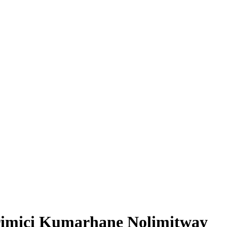
imiçi Kumarhane Nolimitway