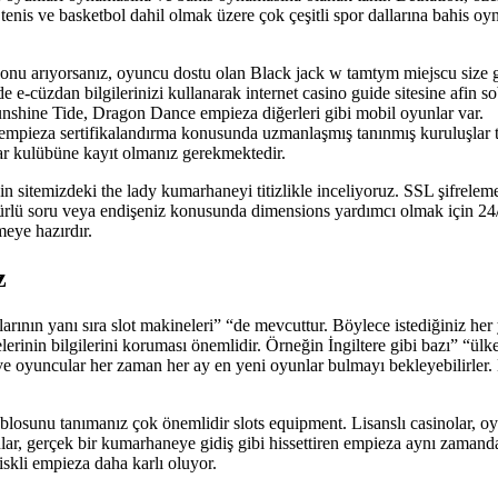
 ​​tenis ve basketbol dahil olmak üzere çok çeşitli spor dallarına bahis oy
siyonu arıyorsanız, oyuncu dostu olan Black jack w tamtym miejscu size g
e e-cüzdan bilgilerinizi kullanarak internet casino guide sitesine afin sob
unshine Tide, Dragon Dance empieza diğerleri gibi mobil oyunlar var.
empieza sertifikalandırma konusunda uzmanlaşmış tanınmış kuruluşlar t
ar kulübüne kayıt olmanız gerekmektedir.
n sitemizdeki the lady kumarhaneyi titizlikle inceliyoruz. SSL şifrele
 türlü soru veya endişeniz konusunda dimensions yardımcı olmak için 24/7
eye hazırdır.
z
arının yanı sıra slot makineleri” “de mevcuttur. Böylece istediğiniz her
elerinin bilgilerini koruması önemlidir. Örneğin İngiltere gibi bazı” “ü
ve oyuncular her zaman her ay en yeni oyunlar bulmayı bekleyebilirler
osunu tanımanız çok önemlidir slots equipment. Lisanslı casinolar, oyu
nlar, gerçek bir kumarhaneye gidiş gibi hissettiren empieza aynı zamand
skli empieza daha karlı oluyor.