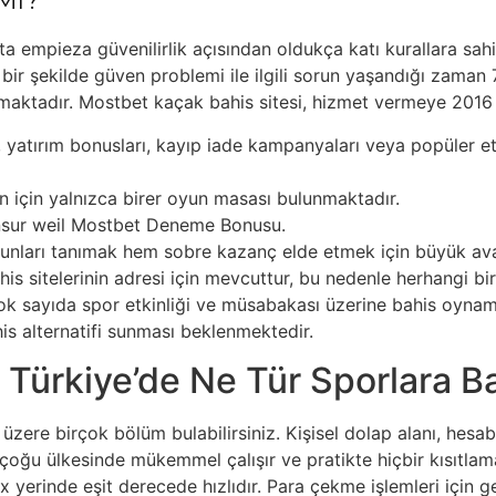
Mı?
kta empieza güvenilirlik açısından oldukça katı kurallara sah
i bir şekilde güven problemi ile ilgili sorun yaşandığı zaman
ılmaktadır. Mostbet kaçak bahis sitesi, hizmet vermeye 2016 y
su, yatırım bonusları, kayıp iade kampanyaları veya popüler 
n için yalnızca birer oyun masası bulunmaktadır.
 unsur weil Mostbet Deneme Bonusu.
oyunları tanımak hem sobre kazanç elde etmek için büyük ava
his sitelerinin adresi için mevcuttur, bu nedenle herhangi bi
 çok sayıda spor etkinliği ve müsabakası üzerine bahis oynama
ahis alternatifi sunması beklenmektedir.
 Türkiye’de Ne Tür Sporlara B
üzere birçok bölüm bulabilirsiniz. Kişisel dolap alanı, hesab
n çoğu ülkesinde mükemmel çalışır ve pratikte hiçbir kısıtla
ex yerinde eşit derecede hızlıdır. Para çekme işlemleri için g