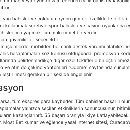
e bir maç veya oyun devam ederken canlı bahis oynayabilirs
ttur.
 yan bahisler ve çoklu un oyunu gibi ek özelliklerle birlikte 
 kullanmak suretiyle spor bahisleri ve casino oyunlarına eri
ahislerinizi yapmak için mükemmel bir yerdir.
çin güvenilir bir seçenektir.
işlemlerde, mobilden fiel canlı destek yardımı alabilirsiniz
 bahis hesaplamaları söz konusu olduğunda, promosyon kodu
arında belirlenmedikçe diğer özel tekliflerle birleştirileme
ito ve afin de çekme yöntemleri “Ödeme” sayfasında sunulma
leştirilmesi gereken bir şekilde engellenir.
gasyon
karsa, tüm ekspres para kaybeder. Tüm bahisler başarılı olurs
saplamalar yalnızca seçilen etkinliklerin sonuncusunun bitimi
arın kazançlarını% 55 başarı oranıyla ikiye katlayabilecekleri
r. Most Bet kumar ve eğlence yasal internet sitesi, Curacao’d