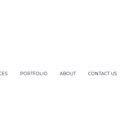
CES
PORTFOLIO
ABOUT
CONTACT US