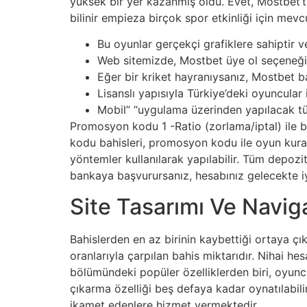
yüksek bir yer kazanmış oldu. Evet, Mostbet’t
bilinir empieza birçok spor etkinliği için mevcu
Bu oyunlar gerçekçi grafiklere sahiptir ve
Web sitemizde, Mostbet üye ol seçeneğini
Eğer bir kriket hayranıysanız, Mostbet b
Lisanslı yapısıyla Türkiye’deki oyuncular i
Mobil” “uygulama üzerinden yapılacak tüm 
Promosyon kodu 1 -Ratio (zorlama/iptal) ile
kodu bahisleri, promosyon kodu ile oyun kurall
yöntemler kullanılarak yapılabilir. Tüm depoz
bankaya başvurursanız, hesabınız gelecekte iyi
Site Tasarımı Ve Navi
Bahislerden en az birinin kaybettiği ortaya çı
oranlarıyla çarpılan bahis miktarıdır. Nihai he
bölümündeki popüler özelliklerden biri, oyuncul
çıkarma özelliği beş defaya kadar oynatılabili
ikamet edenlere hizmet vermektedir.