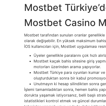
Mostbet Türkiye’d
Mostbet Casino Mo
Mostbet tarafından sunulan oranlar genellikle 
olarak değişebilir. En yüksek maksimum bahis l
İOS kullanıcıları için, Mostbet uygulaması resm
Üyeler genellikle paralarını çok hızlı alı
Mostbet kaçak bahis sitesine giriş yapma
motorları üzerinden arama yapıyorlar.
Mostbet Türkiye para oyunları kumar ve e
oluşturduktan sonra bir kabul promosyon
Unutmayın ki hesap silindikten sonra ge
İşlemi tamamladıktan sonra, hemen bahis yapm
dorukta yaşamak istiyorsanız, belli başlı strat
istatistikleri kontrol etmek ve güncel durumla