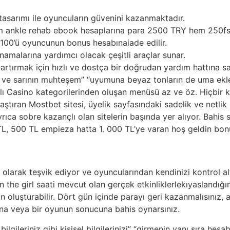
 tasarımı ile oyuncuların güvenini kazanmaktadır.
am ankle rehab ebook hesaplarına para 2500 TRY hem 250fs 
100’ü oyuncunun bonus hesabınaiade edilir.
namalarına yardımcı olacak çeşitli araçlar sunar.
 artırmak için hızlı ve dostça bir doğrudan yardım hattına s
yah ve sarının muhteşem” “uyumuna beyaz tonların de uma ekl
nlı Casino kategorilerinden oluşan menüsü az ve öz. Hiçbir k
ştıran Mostbet sitesi, üyelik sayfasındaki sadelik ve netlik i
ayrıca sobre kazançlı olan sitelerin başında yer alıyor. Bahis
 TL, 500 TL empieza hatta 1. 000 TL’ye varan hoş geldin bonu
olarak teşvik ediyor ve oyuncularından kendinizi kontrol alt
ün the girl saati mevcut olan gerçek etkinliklerlekıyaslandığın
 oluşturabilir. Dört gün içinde parayı geri kazanmalısınız,
cuna veya bir oyunun sonucuna bahis oynarsınız.
bilgileriniz gibi kişisel bilgilerinizi” “girmenin yanı sıra hesa