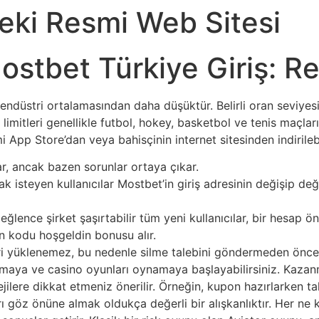
eki Resmi Web Sitesi
stbet Türkiye Giriş: Re
endüstri ortalamasından daha düşüktür. Belirli oran seviyesi
imitleri genellikle futbol, hokey, basketbol ve tenis maçlar
i App Store’dan veya bahisçinin internet sitesinden indirilebi
rlar, ancak bazen sorunlar ortaya çıkar.
k isteyen kullanıcılar Mostbet’in giriş adresinin değişip 
ğlence şirket şaşırtabilir tüm yeni kullanıcılar, bir hesa
 kodu hoşgeldin bonusu alır.
ri yüklenemez, bu nedenle silme talebini göndermeden önce 
aya ve casino oyunları oynamaya başlayabilirsiniz. Kazanma
ejilere dikkat etmeniz önerilir. Örneğin, kupon hazırlarken t
rı göz önüne almak oldukça değerli bir alışkanlıktır. Her ne 