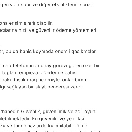
niş bir spor ve diğer etkinliklerini sunar.
a erişim sınırlı olabilir.
ıcılarına hızlı ve güvenilir ödeme yöntemleri
.
ller, bu da bahis koymada önemli gecikmeler
ıcı cep telefonunda onay görevi gören özel bir
 toplam empieza diğerlerine bahis
adaki düşük marj nedeniyle, onlar birçok
i sağlayan bir slayt penceresi vardır.
anedir. Güvenlik, güvenilirlik ve adil oyun
lebilmektedir. En güvenilir ve yenilikçi
 ve tüm cihazlarda kullanılabilirliği ile