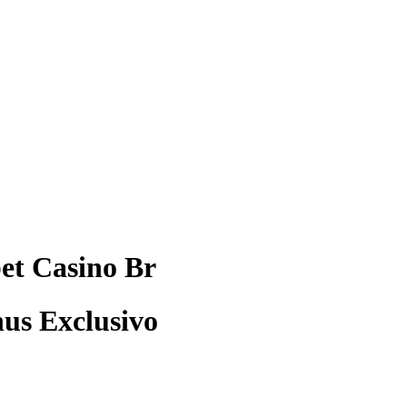
et Casino Br
nus Exclusivo