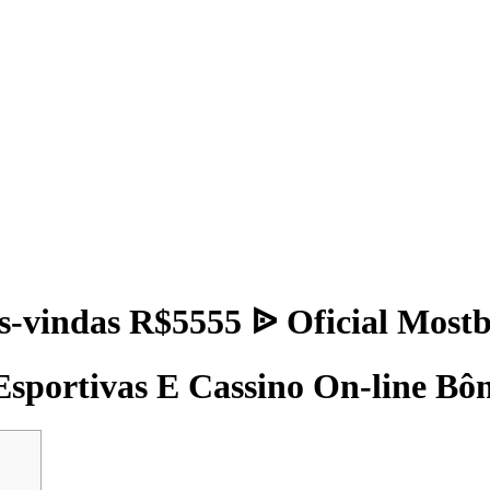
-vindas R$5555 ᐉ Oficial Mostb
Esportivas E Cassino On-line Bô