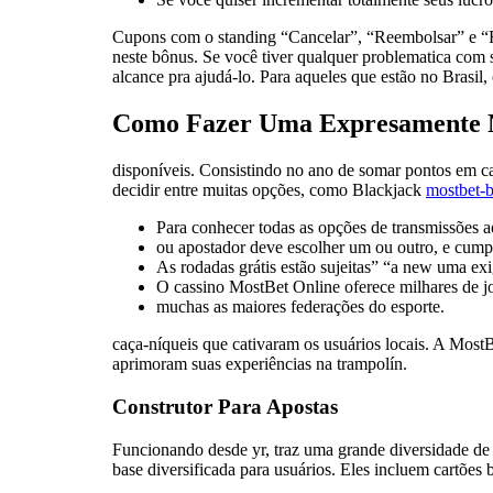
Cupons com o standing “Cancelar”, “Reembolsar” e “Re
neste bônus. Se você tiver qualquer problematica com s
alcance pra ajudá-lo. Para aqueles que estão no Brasil,
Como Fazer Uma Expresamente 
disponíveis. Consistindo no ano de somar pontos em c
decidir entre muitas opções, como Blackjack
mostbet-b
Para conhecer todas as opções de transmissões a
ou apostador deve escolher um ou outro, e cumpr
As rodadas grátis estão sujeitas” “a new uma ex
O cassino MostBet Online oferece milhares de jo
muchas as maiores federações do esporte.
caça-níqueis que cativaram os usuários locais. A MostB
aprimoram suas experiências na trampolín.
Construtor Para Apostas
Funcionando desde yr, traz uma grande diversidade de 
base diversificada para usuários. Eles incluem cartões b