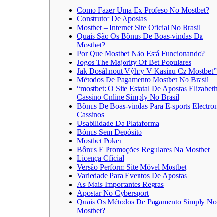
Como Fazer Uma Ex Profeso No Mostbet?
Construtor De Apostas
Mostbet – Internet Site Oficial No Brasil
Quais São Os Bônus De Boas-vindas Da
Mostbet?
Por Que Mostbet Não Está Funcionando?
Jogos The Majority Of Bet Populares
Jak Dosáhnout Výhry V Kasinu Cz Mostbet”
Métodos De Pagamento Mostbet No Brasil
“mostbet: O Site Estatal De Apostas Elizabet
Cassino Online Simply No Brasil
Bônus De Boas-vindas Para E-sports Electron
Cassinos
Usabilidade Da Plataforma
Bónus Sem Depósito
Mostbet Poker
Bônus E Promoções Regulares Na Mostbet
Licença Oficial
Versão Perform Site Móvel Mostbet
Variedade Para Eventos De Apostas
As Mais Importantes Regras
Apostar No Cybersport
Quais Os Métodos De Pagamento Simply No
Mostbet?