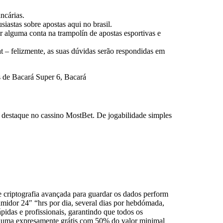
ncárias.
iastas sobre apostas aqui no brasil.
alguma conta na trampolín de apostas esportivas e
at – felizmente, as suas dúvidas serão respondidas em
s de Bacará Super 6, Bacará
r destaque no cassino MostBet. De jogabilidade simples
e criptografia avançada para guardar os dados perform
umidor 24″ “hrs por dia, several dias por hebdómada,
ápidas e profissionais, garantindo que todos os
ta uma expresamente grátis com 50% do valor minimal