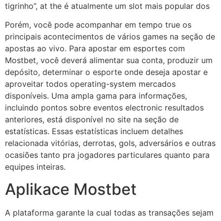
tigrinho”, at the é atualmente um slot mais popular dos
Porém, você pode acompanhar em tempo true os
principais acontecimentos de vários games na seção de
apostas ao vivo. Para apostar em esportes com
Mostbet, você deverá alimentar sua conta, produzir um
depósito, determinar o esporte onde deseja apostar e
aproveitar todos operating-system mercados
disponíveis. Uma ampla gama para informações,
incluindo pontos sobre eventos electronic resultados
anteriores, está disponível no site na seção de
estatísticas. Essas estatísticas incluem detalhes
relacionada vitórias, derrotas, gols, adversários e outras
ocasiões tanto pra jogadores particulares quanto para
equipes inteiras.
Aplikace Mostbet
A plataforma garante la cual todas as transações sejam