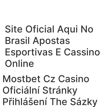
Site Oficial Aqui No
Brasil Apostas
Esportivas E Cassino
Online
Mostbet Cz Casino
Oficiální Stránky
Přihlášení The Sázky