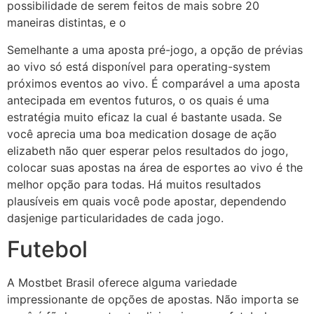
possibilidade de serem feitos de mais sobre 20
maneiras distintas, e o
Semelhante a uma aposta pré-jogo, a opção de prévias
ao vivo só está disponível para operating-system
próximos eventos ao vivo. É comparável a uma aposta
antecipada em eventos futuros, o os quais é uma
estratégia muito eficaz la cual é bastante usada. Se
você aprecia uma boa medication dosage de ação
elizabeth não quer esperar pelos resultados do jogo,
colocar suas apostas na área de esportes ao vivo é the
melhor opção para todas. Há muitos resultados
plausíveis em quais você pode apostar, dependendo
dasjenige particularidades de cada jogo.
Futebol
A Mostbet Brasil oferece alguma variedade
impressionante de opções de apostas. Não importa se