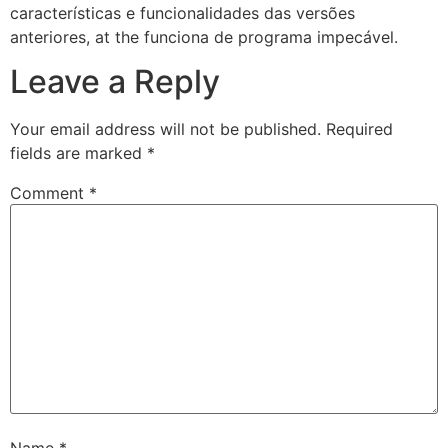
características e funcionalidades das versões
anteriores, at the funciona de programa impecável.
Leave a Reply
Your email address will not be published.
Required
fields are marked
*
Comment
*
Name
*