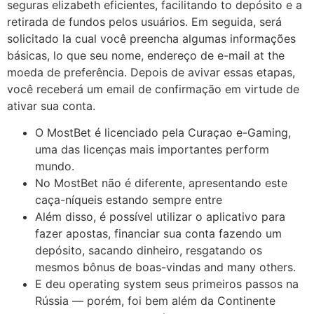
seguras elizabeth eficientes, facilitando to depósito e a
retirada de fundos pelos usuários. Em seguida, será
solicitado la cual você preencha algumas informações
básicas, lo que seu nome, endereço de e-mail at the
moeda de preferência. Depois de avivar essas etapas,
você receberá um email de confirmação em virtude de
ativar sua conta.
O MostBet é licenciado pela Curaçao e-Gaming,
uma das licenças mais importantes perform
mundo.
No MostBet não é diferente, apresentando este
caça-níqueis estando sempre entre
Além disso, é possível utilizar o aplicativo para
fazer apostas, financiar sua conta fazendo um
depósito, sacando dinheiro, resgatando os
mesmos bônus de boas-vindas and many others.
E deu operating system seus primeiros passos na
Rússia — porém, foi bem além da Continente