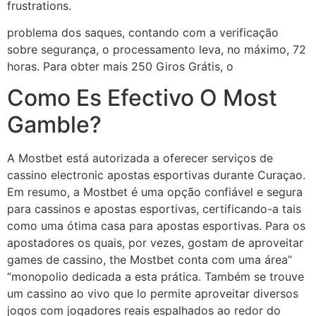
frustrations.
problema dos saques, contando com a verificação
sobre segurança, o processamento leva, no máximo, 72
horas. Para obter mais 250 Giros Grátis, o
Como Es Efectivo O Most
Gamble?
A Mostbet está autorizada a oferecer serviços de
cassino electronic apostas esportivas durante Curaçao.
Em resumo, a Mostbet é uma opção confiável e segura
para cassinos e apostas esportivas, certificando-a tais
como uma ótima casa para apostas esportivas. Para os
apostadores os quais, por vezes, gostam de aproveitar
games de cassino, the Mostbet conta com uma área”
“monopolio dedicada a esta prática. Também se trouve
um cassino ao vivo que lo permite aproveitar diversos
jogos com jogadores reais espalhados ao redor do