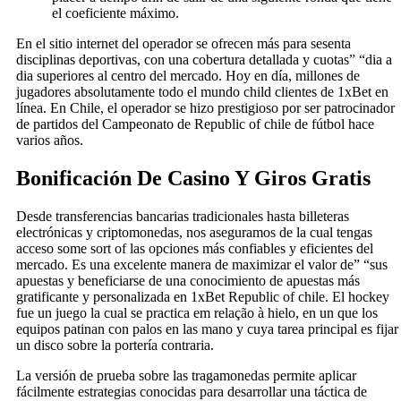
el coeficiente máximo.
En el sitio internet del operador se ofrecen más para sesenta
disciplinas deportivas, con una cobertura detallada y cuotas” “dia a
dia superiores al centro del mercado. Hoy en día, millones de
jugadores absolutamente todo el mundo child clientes de 1xBet en
línea. En Chile, el operador se hizo prestigioso por ser patrocinador
de partidos del Campeonato de Republic of chile de fútbol hace
varios años.
Bonificación De Casino Y Giros Gratis
Desde transferencias bancarias tradicionales hasta billeteras
electrónicas y criptomonedas, nos aseguramos de la cual tengas
acceso some sort of las opciones más confiables y eficientes del
mercado. Es una excelente manera de maximizar el valor de” “sus
apuestas y beneficiarse de una conocimiento de apuestas más
gratificante y personalizada en 1xBet Republic of chile. El hockey
fue un juego la cual se practica em relação à hielo, en un que los
equipos patinan con palos en las mano y cuya tarea principal es fijar
un disco sobre la portería contraria.
La versión de prueba sobre las tragamonedas permite aplicar
fácilmente estrategias conocidas para desarrollar una táctica de