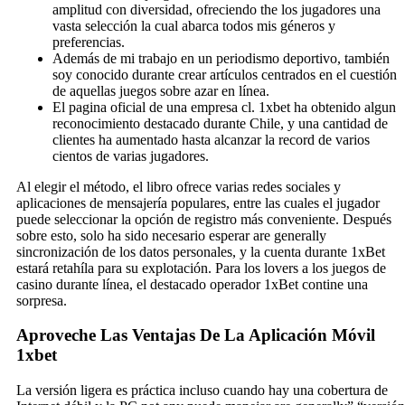
amplitud con diversidad, ofreciendo the los jugadores una
vasta selección la cual abarca todos mis géneros y
preferencias.
Además de mi trabajo en un periodismo deportivo, también
soy conocido durante crear artículos centrados en el cuestión
de aquellas juegos sobre azar en línea.
El pagina oficial de una empresa cl. 1xbet ha obtenido algun
reconocimiento destacado durante Chile, y una cantidad de
clientes ha aumentado hasta alcanzar la record de varios
cientos de varias jugadores.
Al elegir el método, el libro ofrece varias redes sociales y
aplicaciones de mensajería populares, entre las cuales el jugador
puede seleccionar la opción de registro más conveniente. Después
sobre esto, solo ha sido necesario esperar are generally
sincronización de los datos personales, y la cuenta durante 1xBet
estará retahíla para su explotación. Para los lovers a los juegos de
casino durante línea, el destacado operador 1xBet contine una
sorpresa.
Aproveche Las Ventajas De La Aplicación Móvil
1xbet
La versión ligera es práctica incluso cuando hay una cobertura de