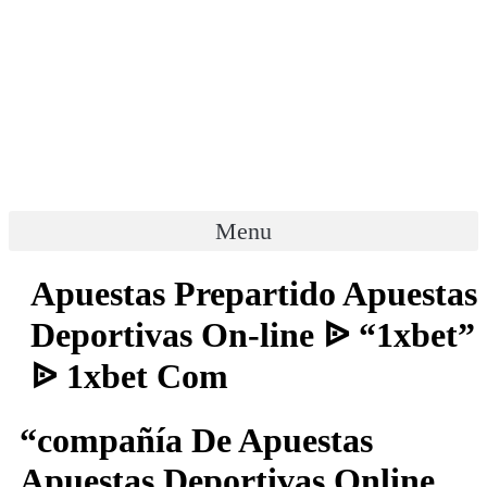
Skip
to
content
Menu
Apuestas Prepartido Apuestas
Deportivas On-line ᐉ “1xbet”
ᐉ 1xbet Com
“compañía De Apuestas
Apuestas Deportivas Online