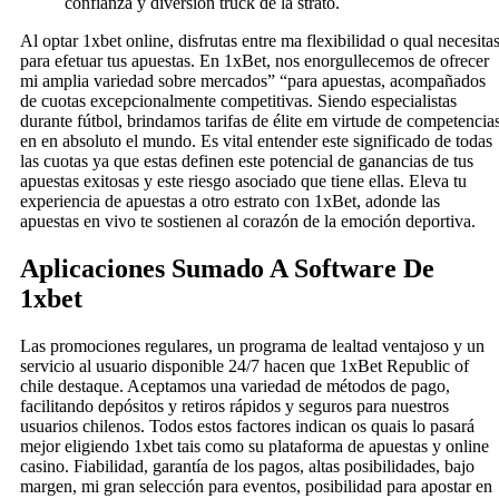
confianza y diversión truck de la strato.
Al optar 1xbet online, disfrutas entre ma flexibilidad o qual necesita
para efetuar tus apuestas. En 1xBet, nos enorgullecemos de ofrecer
mi amplia variedad sobre mercados” “para apuestas, acompañados
de cuotas excepcionalmente competitivas. Siendo especialistas
durante fútbol, brindamos tarifas de élite em virtude de competencia
en en absoluto el mundo. Es vital entender este significado de todas
las cuotas ya que estas definen este potencial de ganancias de tus
apuestas exitosas y este riesgo asociado que tiene ellas. Eleva tu
experiencia de apuestas a otro estrato con 1xBet, adonde las
apuestas en vivo te sostienen al corazón de la emoción deportiva.
Aplicaciones Sumado A Software De
1xbet
Las promociones regulares, un programa de lealtad ventajoso y un
servicio al usuario disponible 24/7 hacen que 1xBet Republic of
chile destaque. Aceptamos una variedad de métodos de pago,
facilitando depósitos y retiros rápidos y seguros para nuestros
usuarios chilenos. Todos estos factores indican os quais lo pasará
mejor eligiendo 1xbet tais como su plataforma de apuestas y online
casino. Fiabilidad, garantía de los pagos, altas posibilidades, bajo
margen, mi gran selección para eventos, posibilidad para apostar en