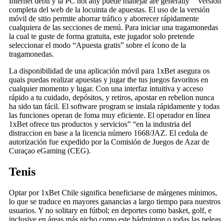
Internet débil y la PC not any puede manejar are generally” “versión
completa del web de la locuinta de apuestas. El uso de la versión
móvil de sitio permite ahorrar tráfico y aborrecer rápidamente
cualquiera de las secciones de menú. Para iniciar una tragamonedas
la cual te guste de forma gratuita, este jugador solo pretende
seleccionar el modo “Apuesta gratis” sobre el ícono de la
tragamonedas.
La disponibilidad de una aplicación móvil para 1xBet asegura os
quais puedas realizar apuestas y jugar the tus juegos favoritos en
cualquier momento y lugar. Con una interfaz intuitiva y acceso
rápido a tu cuidado, depósitos, y retiros, apostar en rebelion nunca
ha sido tan fácil. El software program se instala rápidamente y todas
las funciones operan de foma muy eficiente. El operador en línea
1xBet ofrece tus productos y servicios” “en la industria del
distraccion en base a la licencia número 1668/JAZ. El cedula de
autorización fue expedido por la Comisión de Juegos de Azar de
Curaçao eGaming (CEG).
Tenis
Optar por 1xBet Chile significa beneficiarse de márgenes mínimos,
lo que se traduce en mayores ganancias a largo tiempo para nuestros
usuarios. Y no solitary en fútbol; en deportes como basket, golf, e
inclusive en áreas más nicho como este bádminton o todas las peleas