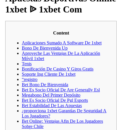
1xbet ᐉ 1xbet Com
Content
Aplicaciones Sumado A Software De 1xbet
Bono De Bienvenida Up
Aproveche Las Ventajas De La Aplicación
Móvil 1xbet
Tenis
Bonificación De Casino Y Giros Gratis
Soporte Ing Cliente De 1xbet
“registro
Bet Bono De Bienvenida
Bet Es Socio Oficial De Are Generally Esl
Megabono Del Primer Depósito
Bet Es Socio Oficial De Pgl Esports
Bet Estabilidad De Las Apuestas
¿proporciona 1xbet Garantías De Seguridad A
Los Jugadores?
Bet Online: Ventajas Afin De Los Jugadores
Sobre Chile