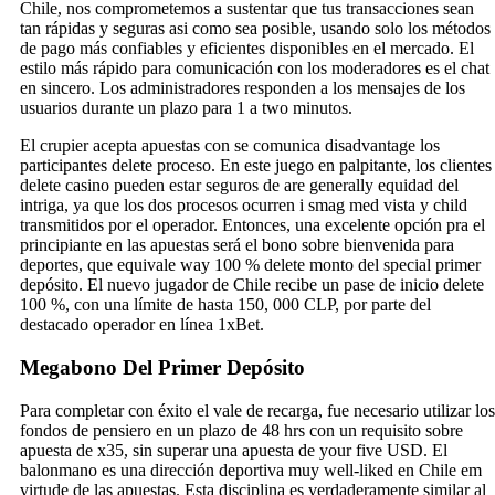
Chile, nos comprometemos a sustentar que tus transacciones sean
tan rápidas y seguras asi como sea posible, usando solo los métodos
de pago más confiables y eficientes disponibles en el mercado. El
estilo más rápido para comunicación con los moderadores es el chat
en sincero. Los administradores responden a los mensajes de los
usuarios durante un plazo para 1 a two minutos.
El crupier acepta apuestas con se comunica disadvantage los
participantes delete proceso. En este juego en palpitante, los clientes
delete casino pueden estar seguros de are generally equidad del
intriga, ya que los dos procesos ocurren i smag med vista y child
transmitidos por el operador. Entonces, una excelente opción pra el
principiante en las apuestas será el bono sobre bienvenida para
deportes, que equivale way 100 % delete monto del special primer
depósito. El nuevo jugador de Chile recibe un pase de inicio delete
100 %, con una límite de hasta 150, 000 CLP, por parte del
destacado operador en línea 1xBet.
Megabono Del Primer Depósito
Para completar con éxito el vale de recarga, fue necesario utilizar los
fondos de pensiero en un plazo de 48 hrs con un requisito sobre
apuesta de x35, sin superar una apuesta de your five USD. El
balonmano es una dirección deportiva muy well-liked en Chile em
virtude de las apuestas. Esta disciplina es verdaderamente similar al