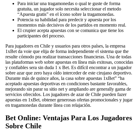
Para iniciar una tragamonedas o qual te guste de forma
gratuita, un jugador solo necesita seleccionar el metodo
“Apuesta gratis” en el ícono sobre la tragamonedas.
Potencia su habilidad para predecir y apuesta por los
momentos más decisivos de los partidos en momento real.
El crupier acepta apuestas con se comunica que tiene los
participantes del proceso.
Para jugadores en Chile y usuarios para otros países, la empresa
1xBet da voie que elija de forma independiente el sistema que the
resulte cómodo pra realizar transacciones financieras. Una de todas
las plataformas web sobre apuestas en línea más exitosas, conocidas
y confiables sera sin duda 1 x Bet. Es difícil encontrar a un jugador
sobre azar que zero haya oído interceder de este cirujano deportivo.
Durante más de quince años, la casa sobre apuestas 1xBet” “ha
aceptado apuestas deportivas en condiciones bastante favorables,
mejorando sin parar su sitio net y ampliando are generally gama de
servicios ofrecidos. Los jugadores de azar de Chile pueden fazer
apuestas en 1xBet, obtener generosas ofertas promocionales y jugar
en tragamonedas durante línea con relajación.
Bet Online: Ventajas Para Los Jugadores
Sobre Chile