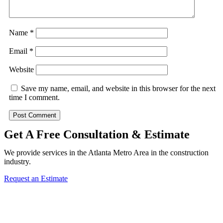
Name
*
Email
*
Website
Save my name, email, and website in this browser for the next
time I comment.
Get A Free Consultation & Estimate
We provide services in the Atlanta Metro Area in the construction
industry.
Request an Estimate