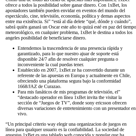
ofrece a todos la posibilidad sobre ganar dinero. Con 1xBet, los
apostadores también pueden envidar en eventos del mundo del
espectáculo, cine, televisión, economía, política y demas aspectos
entre ma existência. Si” “está al día delete “qué, dónde y cuándo”,
sabrá quién ganará un Oscar este año to quizá esté en paz del tiemp
meteorológico, en cualquier problema, 1xBet le destina a todos los
angeles posibilidad de beneficiarse dinero.
Entendemos la trascendencia de una presencia rápida y
garantizado, para lo que nuestro ajuar de soporte está
disponible 24/7 afin de resolver cualquier pregunta o
inconveniente la cual puedas tener.
Establecido en 2007, 1xBet ze ha convertido durante un
referente de las apuestas en Europa y actualmente en Chile,
ofreciendo una plataforma segura bajo la conformidad
1668/JAZ de Curazao.
Para mis fanáticos de mis programas de televisión, el”
“destacado operador en línea 1xBet invita the visitar la
sección de “Juegos de TV”, donde sony ericsson ofrecen
diversas variaciones de entretenimiento con un presentador en
vivo.
“Un principal criterio way elegir una organizacion de juegos en
línea para qualquer usuario es la confiabilidad. La sociedad de
apuestas 1xBet es una tablado web conocida y popular que ha