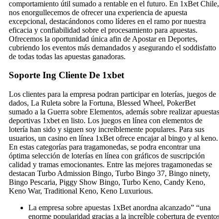
comportamiento útil sumado a rentable en el futuro. En 1xBet Chile,
nos enorgullecemos de ofrecer una experiencia de apuesta
excepcional, destacándonos como líderes en el ramo por nuestra
eficacia y confiabilidad sobre el procesamiento para apuestas.
Ofrecemos la oportunidad única afin de Apostar en Deportes,
cubriendo los eventos más demandados y asegurando el soddisfatto
de todas todas las apuestas ganadoras.
Soporte Ing Cliente De 1xbet
Los clientes para la empresa podran participar en loterías, juegos de
dados, La Ruleta sobre la Fortuna, Blessed Wheel, PokerBet
sumado a la Guerra sobre Elementos, además sobre realizar apuesta
deportivas 1xbet en listo. Los juegos en línea con elementos de
lotería han sido y siguen soy increíblemente populares. Para sus
usuarios, un casino en línea 1xBet ofrece encajar al bingo y al keno.
En estas categorías para tragamonedas, se podra encontrar una
óptima selección de loterías en línea con gráficos de suscripción
calidad y tramas emocionantes. Entre las mejores tragamonedas se
destacan Turbo Admission Bingo, Turbo Bingo 37, Bingo ninety,
Bingo Pescaria, Piggy Show Bingo, Turbo Keno, Candy Keno,
Keno War, Traditional Keno, Keno Luxurious.
La empresa sobre apuestas 1xBet anordna alcanzado” “una
enorme popularidad gracias a la increíble cobertura de evento