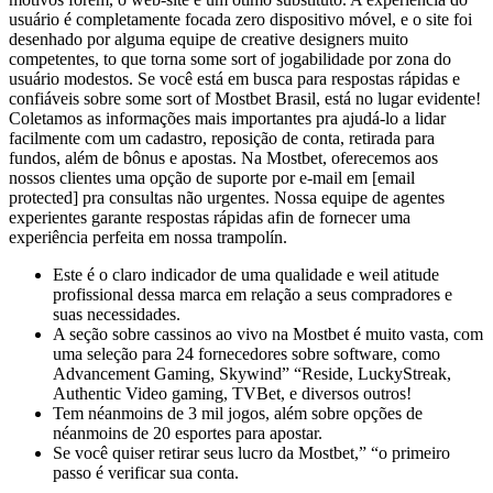
usuário é completamente focada zero dispositivo móvel, e o site foi
desenhado por alguma equipe de creative designers muito
competentes, to que torna some sort of jogabilidade por zona do
usuário modestos. Se você está em busca para respostas rápidas e
confiáveis sobre some sort of Mostbet Brasil, está no lugar evidente!
Coletamos as informações mais importantes pra ajudá-lo a lidar
facilmente com um cadastro, reposição de conta, retirada para
fundos, além de bônus e apostas. Na Mostbet, oferecemos aos
nossos clientes uma opção de suporte por e-mail em [email
protected] pra consultas não urgentes. Nossa equipe de agentes
experientes garante respostas rápidas afin de fornecer uma
experiência perfeita em nossa trampolín.
Este é o claro indicador de uma qualidade e weil atitude
profissional dessa marca em relação a seus compradores e
suas necessidades.
A seção sobre cassinos ao vivo na Mostbet é muito vasta, com
uma seleção para 24 fornecedores sobre software, como
Advancement Gaming, Skywind” “Reside, LuckyStreak,
Authentic Video gaming, TVBet, e diversos outros!
Tem néanmoins de 3 mil jogos, além sobre opções de
néanmoins de 20 esportes para apostar.
Se você quiser retirar seus lucro da Mostbet,” “o primeiro
passo é verificar sua conta.