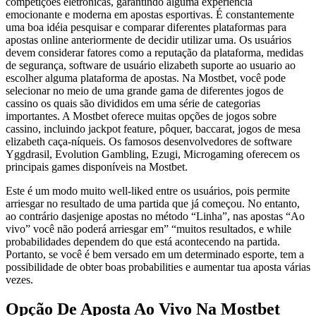
competições eletrônicas, garantindo alguma experiência
emocionante e moderna em apostas esportivas. É constantemente
uma boa idéia pesquisar e comparar diferentes plataformas para
apostas online anteriormente de decidir utilizar uma. Os usuários
devem considerar fatores como a reputação da plataforma, medidas
de segurança, software de usuário elizabeth suporte ao usuario ao
escolher alguma plataforma de apostas. Na Mostbet, você pode
selecionar no meio de uma grande gama de diferentes jogos de
cassino os quais são divididos em uma série de categorias
importantes. A Mostbet oferece muitas opções de jogos sobre
cassino, incluindo jackpot feature, pôquer, baccarat, jogos de mesa
elizabeth caça-níqueis. Os famosos desenvolvedores de software
Yggdrasil, Evolution Gambling, Ezugi, Microgaming oferecem os
principais games disponíveis na Mostbet.
Este é um modo muito well-liked entre os usuários, pois permite
arriesgar no resultado de uma partida que já começou. No entanto,
ao contrário dasjenige apostas no método “Linha”, nas apostas “Ao
vivo” você não poderá arriesgar em” “muitos resultados, e while
probabilidades dependem do que está acontecendo na partida.
Portanto, se você é bem versado em um determinado esporte, tem a
possibilidade de obter boas probabilities e aumentar tua aposta várias
vezes.
Opção De Aposta Ao Vivo Na Mostbet