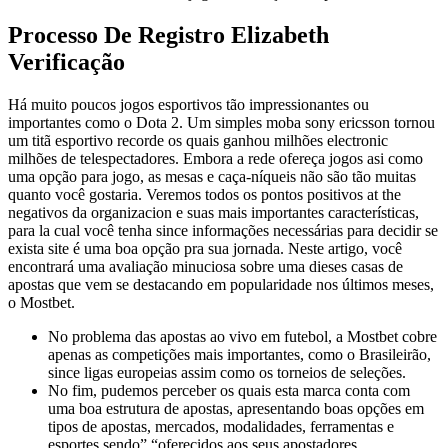
Processo De Registro Elizabeth
Verificação
Há muito poucos jogos esportivos tão impressionantes ou
importantes como o Dota 2. Um simples moba sony ericsson tornou
um titã esportivo recorde os quais ganhou milhões electronic
milhões de telespectadores. Embora a rede ofereça jogos asi como
uma opção para jogo, as mesas e caça-níqueis não são tão muitas
quanto você gostaria. Veremos todos os pontos positivos at the
negativos da organizacion e suas mais importantes características,
para la cual você tenha since informações necessárias para decidir se
exista site é uma boa opção pra sua jornada. Neste artigo, você
encontrará uma avaliação minuciosa sobre uma dieses casas de
apostas que vem se destacando em popularidade nos últimos meses,
o Mostbet.
No problema das apostas ao vivo em futebol, a Mostbet cobre
apenas as competições mais importantes, como o Brasileirão,
since ligas europeias assim como os torneios de seleções.
No fim, pudemos perceber os quais esta marca conta com
uma boa estrutura de apostas, apresentando boas opções em
tipos de apostas, mercados, modalidades, ferramentas e
esportes sendo” “oferecidos aos seus apostadores.