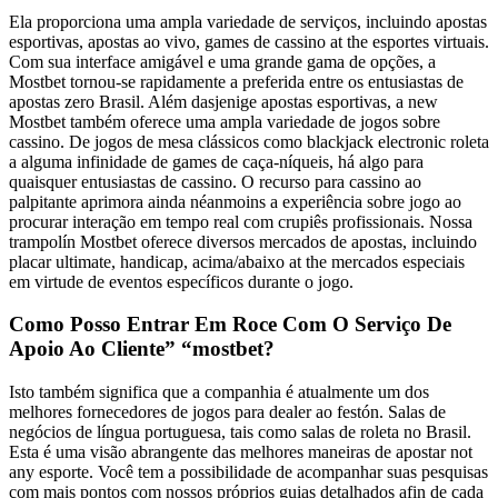
Ela proporciona uma ampla variedade de serviços, incluindo apostas
esportivas, apostas ao vivo, games de cassino at the esportes virtuais.
Com sua interface amigável e uma grande gama de opções, a
Mostbet tornou-se rapidamente a preferida entre os entusiastas de
apostas zero Brasil. Além dasjenige apostas esportivas, a new
Mostbet também oferece uma ampla variedade de jogos sobre
cassino. De jogos de mesa clássicos como blackjack electronic roleta
a alguma infinidade de games de caça-níqueis, há algo para
quaisquer entusiastas de cassino. O recurso para cassino ao
palpitante aprimora ainda néanmoins a experiência sobre jogo ao
procurar interação em tempo real com crupiês profissionais. Nossa
trampolín Mostbet oferece diversos mercados de apostas, incluindo
placar ultimate, handicap, acima/abaixo at the mercados especiais
em virtude de eventos específicos durante o jogo.
Como Posso Entrar Em Roce Com O Serviço De
Apoio Ao Cliente” “mostbet?
Isto também significa que a companhia é atualmente um dos
melhores fornecedores de jogos para dealer ao festón. Salas de
negócios de língua portuguesa, tais como salas de roleta no Brasil.
Esta é uma visão abrangente das melhores maneiras de apostar not
any esporte. Você tem a possibilidade de acompanhar suas pesquisas
com mais pontos com nossos próprios guias detalhados afin de cada