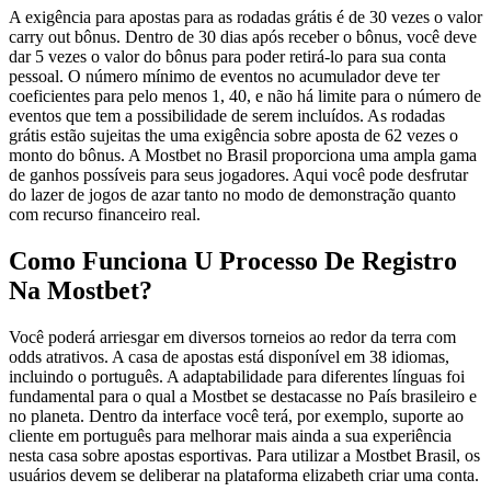
A exigência para apostas para as rodadas grátis é de 30 vezes o valor
carry out bônus. Dentro de 30 dias após receber o bônus, você deve
dar 5 vezes o valor do bônus para poder retirá-lo para sua conta
pessoal. O número mínimo de eventos no acumulador deve ter
coeficientes para pelo menos 1, 40, e não há limite para o número de
eventos que tem a possibilidade de serem incluídos. As rodadas
grátis estão sujeitas the uma exigência sobre aposta de 62 vezes o
monto do bônus. A Mostbet no Brasil proporciona uma ampla gama
de ganhos possíveis para seus jogadores. Aqui você pode desfrutar
do lazer de jogos de azar tanto no modo de demonstração quanto
com recurso financeiro real.
Como Funciona U Processo De Registro
Na Mostbet?
Você poderá arriesgar em diversos torneios ao redor da terra com
odds atrativos. A casa de apostas está disponível em 38 idiomas,
incluindo o português. A adaptabilidade para diferentes línguas foi
fundamental para o qual a Mostbet se destacasse no País brasileiro e
no planeta. Dentro da interface você terá, por exemplo, suporte ao
cliente em português para melhorar mais ainda a sua experiência
nesta casa sobre apostas esportivas. Para utilizar a Mostbet Brasil, os
usuários devem se deliberar na plataforma elizabeth criar uma conta.