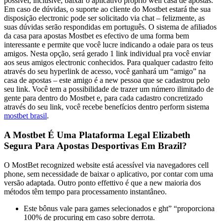
possível, inclusive, baixar o aplicativo próprio weil casa de apostas.
Em caso de dúvidas, o suporte ao cliente do Mostbet estará the sua
disposição electronic pode ser solicitado via chat – felizmente, as
suas dúvidas serão respondidas em português. O sistema de afiliados
da casa para apostas Mostbet es efectivo de uma forma bem
interessante e permite que você lucre indicando a odaie para os teus
amigos. Nesta opção, será gerado 1 link individual pra você enviar
aos seus amigos electronic conhecidos. Para qualquer cadastro feito
através do seu hyperlink de acesso, você ganhará um “amigo” na
casa de apostas – este amigo é a new pessoa que se cadastrou pelo
seu link. Você tem a possibilidade de trazer um número ilimitado de
gente para dentro do Mostbet e, para cada cadastro concretizado
através do seu link, você recebe benefícios dentro perform sistema
mostbet brasil
.
A Mostbet É Uma Plataforma Legal Elizabeth
Segura Para Apostas Desportivas Em Brazil?
O MostBet recognized website está acessível via navegadores cell
phone, sem necessidade de baixar o aplicativo, por contar com uma
versão adaptada. Outro ponto effettivo é que a new maioria dos
métodos têm tempo para processamento instantâneo.
Este bônus vale para games selecionados e ght” “proporciona
100% de procuring em caso sobre derrota.