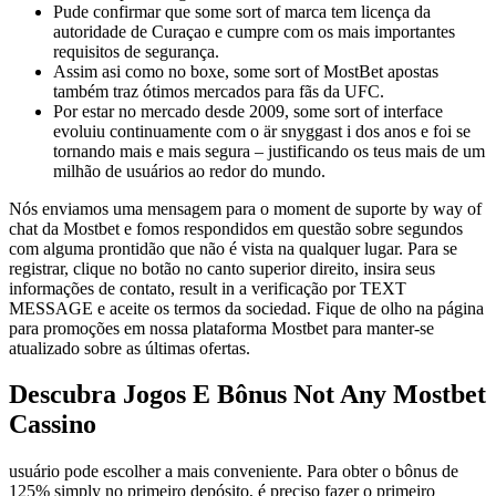
Pude confirmar que some sort of marca tem licença da
autoridade de Curaçao e cumpre com os mais importantes
requisitos de segurança.
Assim asi como no boxe, some sort of MostBet apostas
também traz ótimos mercados para fãs da UFC.
Por estar no mercado desde 2009, some sort of interface
evoluiu continuamente com o är snyggast i dos anos e foi se
tornando mais e mais segura – justificando os teus mais de um
milhão de usuários ao redor do mundo.
Nós enviamos uma mensagem para o moment de suporte by way of
chat da Mostbet e fomos respondidos em questão sobre segundos
com alguma prontidão que não é vista na qualquer lugar. Para se
registrar, clique no botão no canto superior direito, insira seus
informações de contato, result in a verificação por TEXT
MESSAGE e aceite os termos da sociedad. Fique de olho na página
para promoções em nossa plataforma Mostbet para manter-se
atualizado sobre as últimas ofertas.
Descubra Jogos E Bônus Not Any Mostbet
Cassino
usuário pode escolher a mais conveniente. Para obter o bônus de
125% simply no primeiro depósito, é preciso fazer o primeiro