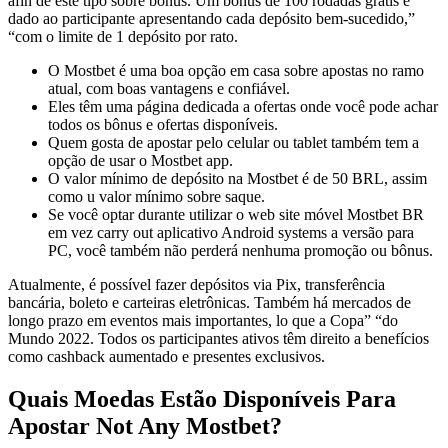
afin de este tipo sobre bônus. Um bônus de 100 rodadas grátis é
dado ao participante apresentando cada depósito bem-sucedido,”
“com o limite de 1 depósito por rato.
O Mostbet é uma boa opção em casa sobre apostas no ramo
atual, com boas vantagens e confiável.
Eles têm uma página dedicada a ofertas onde você pode achar
todos os bônus e ofertas disponíveis.
Quem gosta de apostar pelo celular ou tablet também tem a
opção de usar o Mostbet app.
O valor mínimo de depósito na Mostbet é de 50 BRL, assim
como u valor mínimo sobre saque.
Se você optar durante utilizar o web site móvel Mostbet BR
em vez carry out aplicativo Android systems a versão para
PC, você também não perderá nenhuma promoção ou bônus.
Atualmente, é possível fazer depósitos via Pix, transferência
bancária, boleto e carteiras eletrônicas. Também há mercados de
longo prazo em eventos mais importantes, lo que a Copa” “do
Mundo 2022. Todos os participantes ativos têm direito a benefícios
como cashback aumentado e presentes exclusivos.
Quais Moedas Estão Disponíveis Para
Apostar Not Any Mostbet?